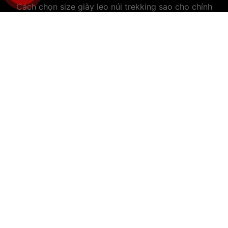
Cách chọn size giày leo núi trekking sao cho chính
xác nhất
Shop
Liên hệ
Sitemap
Hỗ trợ khách hàng
Hình thức vận chuyển
Hình thức thanh toán
Chính sách đổi trả hàng
Chính sách bảo trì/bảo hành
Bảo mật thông tin khách hàng
My account