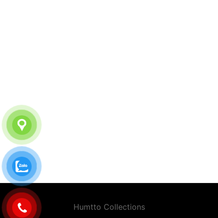
premium bootstrap themes
Humtto Collections