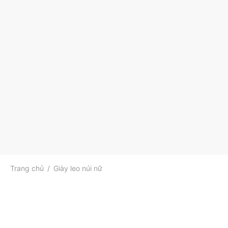
Trang chủ
/
Giày leo núi nữ
-
52
%