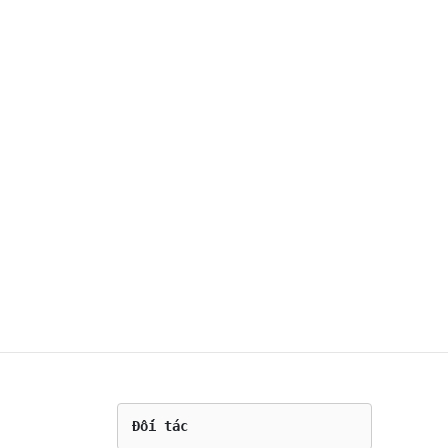
Giày dép lội nước Sandals trekking
nam Humtto 710096A
1.099.000
₫
Chọn
Đối tác