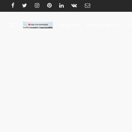
Trang chủ
All Giày leo núi
Gi