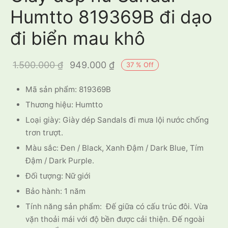
Humtto 819369B đi dạo
đi biển mau khô
Giá gốc là:
Giá hiện
1.500.000
₫
949.000
₫
37
%
Off
1.500.000 ₫.
tại là:
Mã sản phẩm: 819369B
949.000 ₫.
Thương hiệu: Humtto
Loại giày: Giày dép Sandals đi mưa lội nước chống
trơn trượt.
Màu sắc: Đen / Black, Xanh Đậm / Dark Blue, Tím
Đậm / Dark Purple.
Đối tượng: Nữ giới
Bảo hành: 1 năm
Tính năng sản phẩm: Đế giữa có cấu trúc đôi. Vừa
vặn thoải mái với độ bền được cải thiện. Đế ngoài