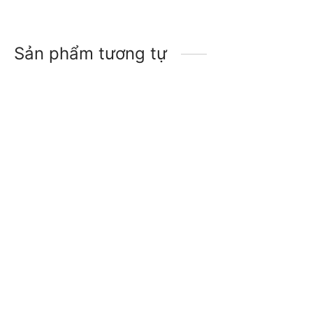
Sản phẩm tương tự
-
13
%
-
33
%
Giày dép Sandals hiking
Giày dép Sandals lội
lội suối nhanh khô nam
nước hiking nam nữ
Humtto HT1605A
Humtto 710445A chống