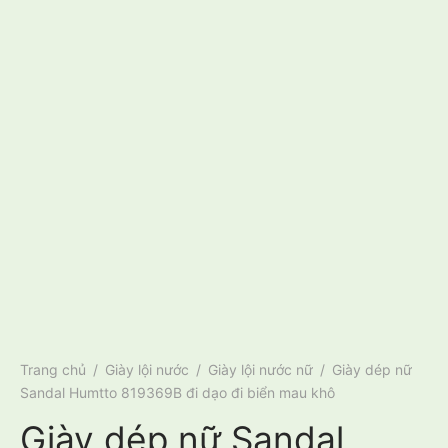
Trang chủ
/
Giày lội nước
/
Giày lội nước nữ
/
Giày dép nữ
Sandal Humtto 819369B đi dạo đi biển mau khô
Giày dép nữ Sandal