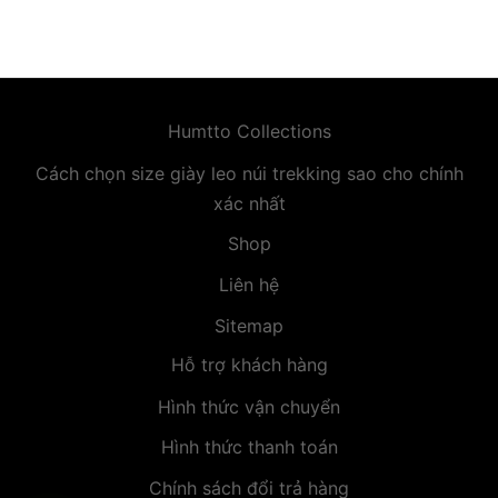
premium bootstrap themes
Humtto Collections
Cách chọn size giày leo núi trekking sao cho chính
xác nhất
Shop
Liên hệ
Sitemap
Hỗ trợ khách hàng
Hình thức vận chuyển
Hình thức thanh toán
Chính sách đổi trả hàng