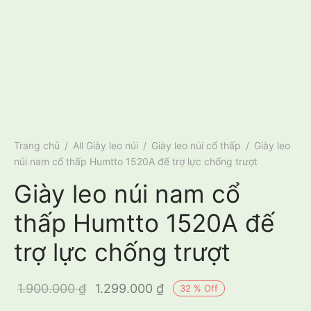
Trang chủ
/
All Giày leo núi
/
Giày leo núi cổ thấp
/
Giày leo
núi nam cổ thấp Humtto 1520A đế trợ lực chống trượt
Giày leo núi nam cổ
thấp Humtto 1520A đế
trợ lực chống trượt
Giá gốc là:
Giá hiện tại
1.900.000
₫
1.299.000
₫
32
%
Off
1.900.000 ₫.
là: