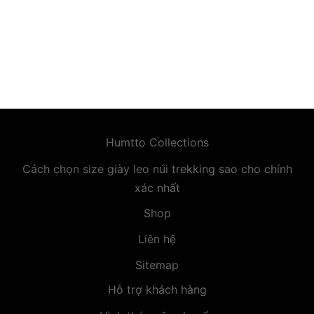
premium bootstrap themes
Humtto Collections
Cách chọn size giày leo núi trekking sao cho chính
xác nhất
Shop
Liên hệ
Sitemap
Hỗ trợ khách hàng