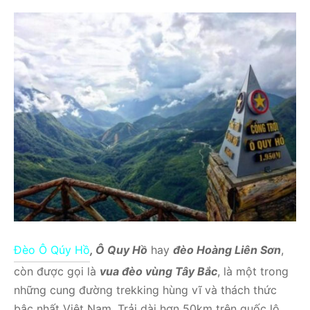
Đèo Ô Qúy Hồ
, Ô Quy Hồ
hay
đèo Hoàng Liên Sơn
,
còn được gọi là
vua đèo vùng Tây Bắc
, là một trong
những cung đường trekking hùng vĩ và thách thức
bậc nhất Việt Nam. Trải dài hơn 50km trên quốc lộ