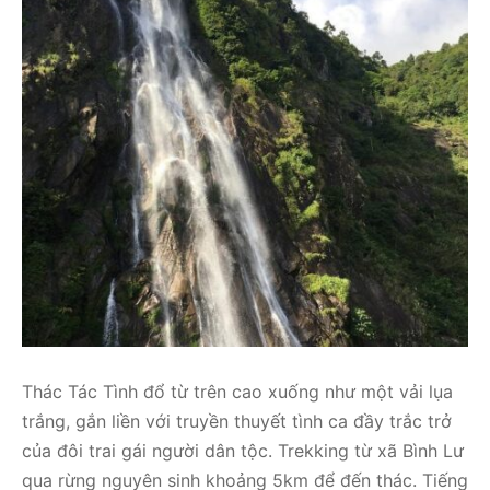
Thác Tác Tình đổ từ trên cao xuống như một vải lụa
trắng, gắn liền với truyền thuyết tình ca đầy trắc trở
của đôi trai gái người dân tộc. Trekking từ xã Bình Lư
qua rừng nguyên sinh khoảng 5km để đến thác. Tiếng