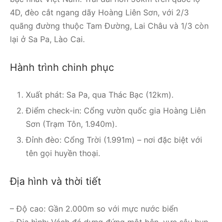
4D, đèo cắt ngang dãy Hoàng Liên Sơn, với 2/3
quãng đường thuộc Tam Đường, Lai Châu và 1/3 còn
lại ở Sa Pa, Lào Cai.
Hành trình chinh phục
Xuất phát: Sa Pa, qua Thác Bạc (12km).
Điểm check-in: Cổng vườn quốc gia Hoàng Liên
Sơn (Trạm Tôn, 1.940m).
Đỉnh đèo: Cổng Trời (1.991m) – nơi đặc biệt với
tên gọi huyền thoại.
Địa hình và thời tiết
– Độ cao: Gần 2.000m so với mực nước biển
– Địa hình: Vách đá dựng đứng một bên, vực sâu hun