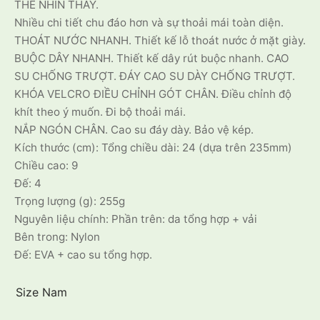
THỂ NHÌN THẤY.
Nhiều chi tiết chu đáo hơn và sự thoải mái toàn diện.
THOÁT NƯỚC NHANH. Thiết kế lỗ thoát nước ở mặt giày.
BUỘC DÂY NHANH. Thiết kế dây rút buộc nhanh. CAO
SU CHỐNG TRƯỢT. ĐÁY CAO SU DÀY CHỐNG TRƯỢT.
KHÓA VELCRO ĐIỀU CHỈNH GÓT CHÂN. Điều chỉnh độ
khít theo ý muốn. Đi bộ thoải mái.
NẮP NGÓN CHÂN. Cao su đáy dày. Bảo vệ kép.
Kích thước (cm): Tổng chiều dài: 24 (dựa trên 235mm)
Chiều cao: 9
Đế: 4
Trọng lượng (g): 255g
Nguyên liệu chính: Phần trên: da tổng hợp + vải
Bên trong: Nylon
Đế: EVA + cao su tổng hợp.
Size Nam