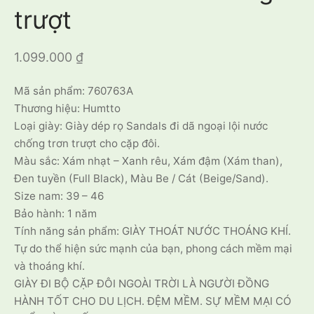
trượt
1.099.000
₫
Mã sản phẩm: 760763A
Thương hiệu: Humtto
Loại giày: Giày dép rọ Sandals đi dã ngoại lội nước
chống trơn trượt cho cặp đôi.
Màu sắc: Xám nhạt – Xanh rêu, Xám đậm (Xám than),
Đen tuyền (Full Black), Màu Be / Cát (Beige/Sand).
Size nam: 39 – 46
Bảo hành: 1 năm
Tính năng sản phẩm: GIÀY THOÁT NƯỚC THOÁNG KHÍ.
Tự do thể hiện sức mạnh của bạn, phong cách mềm mại
và thoáng khí.
GIÀY ĐI BỘ CẶP ĐÔI NGOÀI TRỜI LÀ NGƯỜI ĐỒNG
HÀNH TỐT CHO DU LỊCH. ĐỆM MỀM. SỰ MỀM MẠI CÓ