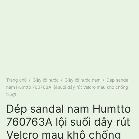
Trang chủ
/
Giày lội nước
/
Giày lội nước nam
/
Dép sandal
nam Humtto 760763A lội suối dây rút Velcro mau khô chống
trượt
Dép sandal nam Humtto
760763A lội suối dây rút
Velcro mau khô chống