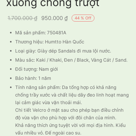
xuồng chống trượt
Giá gốc là:
Giá hiện
1.700.000
₫
950.000
₫
44
%
Off
1.700.000 ₫.
tại là:
Mã sản phẩm: 750481A
950.000 ₫.
Thương hiệu: Humtto Hàn Quốc
Loại giày: Giày dép Sandals đi mưa lội nước.
Màu sắc: Kaki / Khaki, Đen / Black, Vàng Cát / Sand.
Đối tượng: Nam giới
Bảo hành: 1 năm
Tính năng sản phẩm: Da tổng hợp có khả năng
chống trầy xước và chất liệu dây đeo linh hoạt mang
lại cảm giác vừa vặn thoải mái.
Chi tiết Velcro ở mặt sau cho phép bạn điều chỉnh
độ vừa vặn cho phù hợp với đôi chân của mình.
Khả năng thích ứng tuyệt vời với mọi địa hình. Kiểu
vấu nhiều vỏ. Đế ngoài cao su.