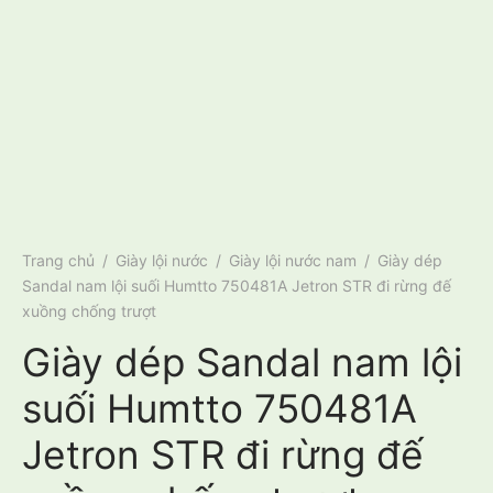
Trang chủ
/
Giày lội nước
/
Giày lội nước nam
/
Giày dép
Sandal nam lội suối Humtto 750481A Jetron STR đi rừng đế
xuồng chống trượt
Giày dép Sandal nam lội
suối Humtto 750481A
Jetron STR đi rừng đế