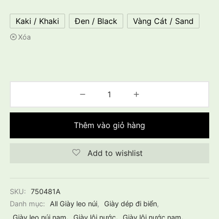
Kaki / Khaki
Đen / Black
Vàng Cát / Sand
Xóa
Thêm vào giỏ hàng
Add to wishlist
SKU:
750481A
Danh mục:
All Giày leo núi
,
Giày dép đi biển
,
Giày leo núi nam
,
Giày lội nước
,
Giày lội nước nam
,