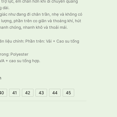
, trợ lực, êm chân hơn khi di chuyển quãng
 dài.
iác như đang đi chân trần, nhẹ và không có
 lượng, phần trên co giãn và thoáng khí, hút
anh chóng, nhanh khô và thoải mái.
n liệu chính: Phần trên: Vải + Cao su tổng
rong: Polyester
VA + cao su tổng hợp.
m
40
41
42
43
44
45