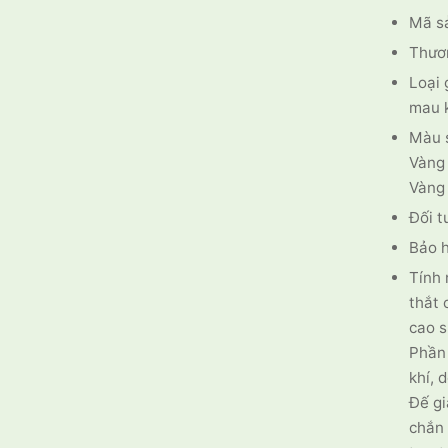
Mã s
Thươ
Loại 
mau k
Màu 
Vàng 
Vàng 
Đối t
Bảo 
Tính
thắt 
cao s
Phần 
khí, 
Đế gi
chắn 