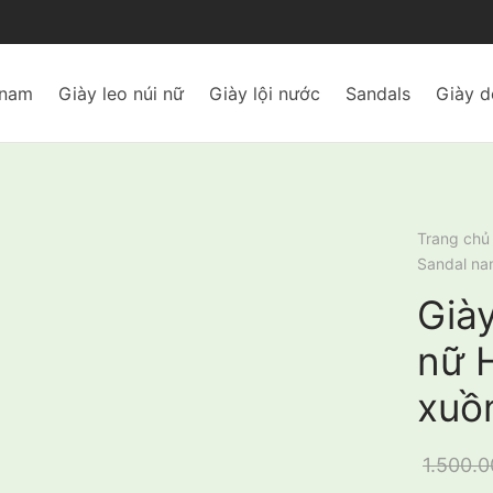
 nam
Giày leo núi nữ
Giày lội nước
Sandals
Giày d
Trang chủ
Sandal na
Già
nữ 
xuồ
1.500.