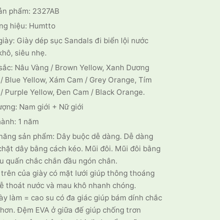
1.500.000 ₫.
là:
ản phẩm: 2327AB
1.099.000 ₫.
ng hiệu: Humtto
giày: Giày dép sục Sandals đi biển lội nước
hô, siêu nhẹ.
sắc: Nâu Vàng / Brown Yellow, Xanh Dương
/ Blue Yellow, Xám Cam / Grey Orange, Tím
/ Purple Yellow, Đen Cam / Black Orange.
ượng: Nam giới + Nữ giới
hành: 1 năm
 năng sản phẩm: Dây buộc dễ dàng. Dễ dàng
chặt dây bằng cách kéo. Mũi đôi. Mũi đôi bằng
u quấn chắc chắn đầu ngón chân.
trên của giày có mặt lưới giúp thông thoáng
dễ thoát nước và mau khô nhanh chóng.
ày làm = cao su có đa giác giúp bám dính chắc
hơn. Đệm EVA ở giữa đế giúp chống trơn