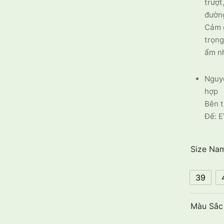
trượt
đường
Cảm g
trọng
ẩm nh
Nguyê
hợp
Bên t
Đế: E
Size Na
39
Màu Sắc