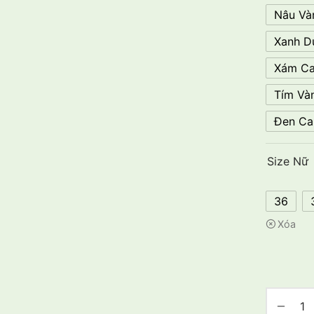
Nâu Và
Xanh D
Xám Ca
Tím Vàn
Đen Ca
Size Nữ
36
Xóa