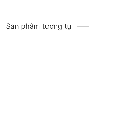
Sản phẩm tương tự
-
15
%
-
21
%
Giày đi rừng nữ cổ thấp
Giày dép Sandals lội
Humtto 19066B da bò
nước nam Humtto