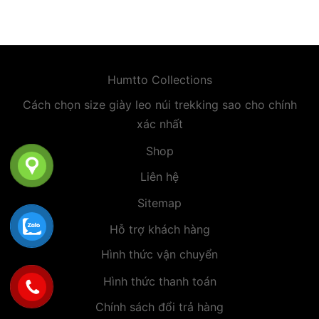
premium bootstrap themes
Humtto Collections
Cách chọn size giày leo núi trekking sao cho chính
xác nhất
Shop
Liên hệ
Sitemap
Hỗ trợ khách hàng
Hình thức vận chuyển
Hình thức thanh toán
Chính sách đổi trả hàng