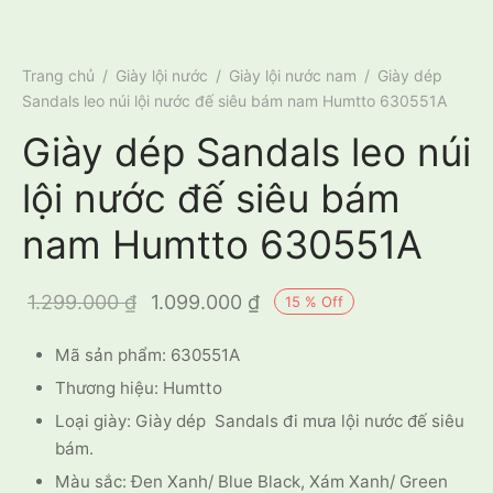
Trang chủ
/
Giày lội nước
/
Giày lội nước nam
/
Giày dép
Sandals leo núi lội nước đế siêu bám nam Humtto 630551A
Giày dép Sandals leo núi
lội nước đế siêu bám
nam Humtto 630551A
Giá gốc là:
Giá hiện tại
1.299.000
₫
1.099.000
₫
15
%
Off
1.299.000 ₫.
là:
Mã sản phẩm: 630551A
1.099.000 ₫.
Thương hiệu: Humtto
Loại giày: Giày dép Sandals đi mưa lội nước đế siêu
bám.
Màu sắc: Đen Xanh/ Blue Black, Xám Xanh/ Green