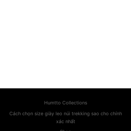
premium bootstrap themes
Humtto Collections
Cách chọn size giày leo núi trekking sao cho chính
xác nhất