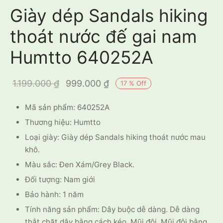
Giày dép Sandals hiking
thoát nước đế gai nam
Humtto 640252A
Giá gốc là:
Giá hiện
1.199.000
₫
999.000
₫
17
%
Off
1.199.000 ₫.
tại là:
Mã sản phẩm: 640252A
999.000 ₫.
Thương hiệu: Humtto
Loại giày: Giày dép Sandals hiking thoát nước mau
khô.
Màu sắc: Đen Xám/Grey Black.
Đối tượng: Nam giới
Bảo hành: 1 năm
Tính năng sản phẩm: Dây buộc dễ dàng. Dễ dàng
thắt chặt dây bằng cách kéo. Mũi đôi. Mũi đôi bằng