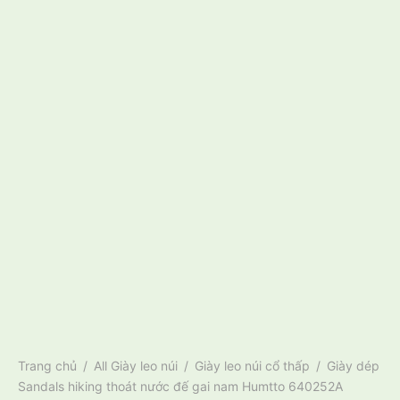
Trang chủ
/
All Giày leo núi
/
Giày leo núi cổ thấp
/
Giày dép
Sandals hiking thoát nước đế gai nam Humtto 640252A