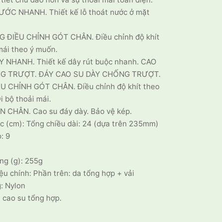
ỚC NHANH. Thiết kế lỗ thoát nước ở mặt
 ĐIỀU CHỈNH GÓT CHÂN. Điều chỉnh độ khít
mái theo ý muốn.
 NHANH. Thiết kế dây rút buộc nhanh. CAO
G TRƯỢT. ĐÁY CAO SU DÀY CHỐNG TRƯỢT.
U CHỈNH GÓT CHÂN. Điều chỉnh độ khít theo
i bộ thoải mái.
 CHÂN. Cao su đáy dày. Bảo vệ kép.
c (cm): Tổng chiều dài: 24 (dựa trên 235mm)
: 9
ng (g): 255g
ệu chính: Phần trên: da tổng hợp + vải
: Nylon
 cao su tổng hợp.