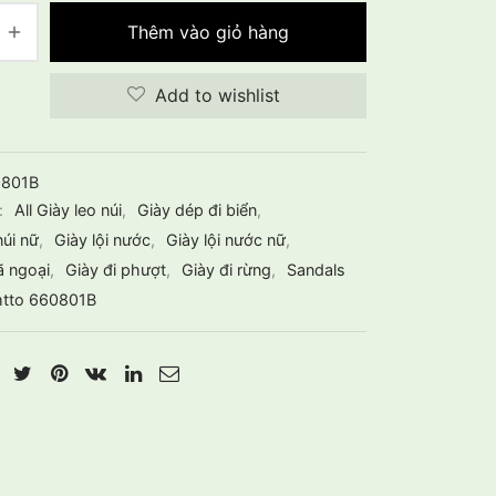
Thêm vào giỏ hàng
Add to wishlist
0801B
:
All Giày leo núi
,
Giày dép đi biển
,
núi nữ
,
Giày lội nước
,
Giày lội nước nữ
,
ã ngoại
,
Giày đi phượt
,
Giày đi rừng
,
Sandals
tto 660801B