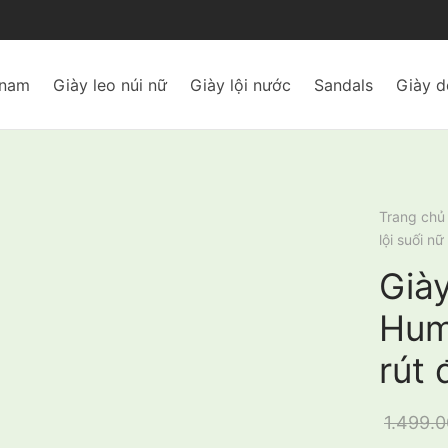
 nam
Giày leo núi nữ
Giày lội nước
Sandals
Giày d
Trang chủ
lội suối n
Giày
Hum
rút 
1.499.