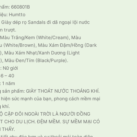
1.499.000 ₫.
là:
hẩm: 660801B
1.199.000 ₫.
iệu: Humtto
: Giày dép rọ Sandals đi dã ngoại lội nước
n trượt.
 Màu Trắng/Kem (White/Cream), Màu
u (White/Brown), Màu Xám Đậm/Hồng (Dark
k), Màu Xám Nhạt/Xanh Dương (Light
), Màu Đen/Tím (Black/Purple).
: Nữ giới
36 – 40
: 1 năm
g sản phẩm: GIÀY THOÁT NƯỚC THOÁNG KHÍ.
ể hiện sức mạnh của bạn, phong cách mềm mại
 khí.
BỘ CẶP ĐÔI NGOÀI TRỜI LÀ NGƯỜI ĐỒNG
T CHO DU LỊCH. ĐỆM MỀM. SỰ MỀM MẠI CÓ
 THẤY.
 tiết chu đáo hơn và sự thoải mái toàn diện.