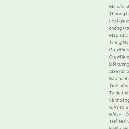
Mã sản p
Thương h
Loại giày
chống trơ
Màu sắc:
Trắng/Nâ
Grey/Pin
Grey/Blue
Đối tượng
Size nữ: 
Bảo hành
Tính năn
Tự do th
và thoáng
GIÀY ĐI 
HÀNH TỐ
THỂ NHÌN
Nhiều chi