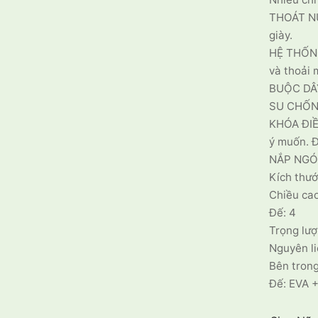
THOÁT NƯ
giày.
HỆ THỐNG
và thoải 
BUỘC DÂY
SU CHỐN
KHÓA ĐIỀ
ý muốn. Đ
NẮP NGÓN
Kích thướ
Chiều cao
Đế: 4
Trọng lượ
Nguyên li
Bên trong
Đế: EVA +