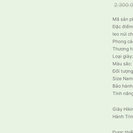
2.300.
Mã sản p
Đặc điểm:
leo núi c
Phong các
Thương h
Loại giày
Màu sắc:
Đối tượng
Size Nam
Bảo hành
Tính năn
Giày Hik
Hành Trì
Được thiế