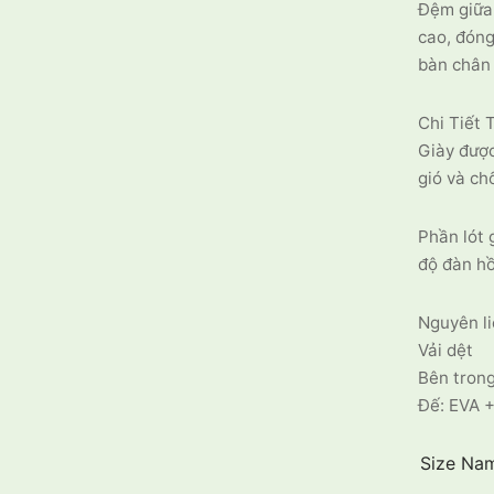
Đệm giữa
cao, đóng
bàn chân 
Chi Tiết
Giày được
gió và ch
Phần lót 
độ đàn hồ
Nguyên li
Vải dệt
Bên trong
Đế: EVA +
Size Na