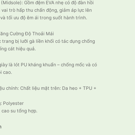
 (Midsole): Gồm đệm EVA nhẹ có độ đàn hồi
 vai trò hấp thu chấn động, giảm áp lực lên
và tối ưu độ êm ái trong suốt hành trình.
 Tăng Cường Độ Thoải Mái
 trang bị lưỡi gà liền khối có tác dụng chống
ống cát hiệu quả.
giày là lót PU kháng khuẩn – chống mốc và có
i cao.
ệu chính: Chất liệu mặt trên: Da heo + TPU +
: Polyester
 cao su tổng hợp.
m