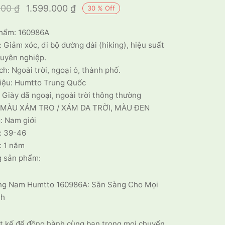
Giá gốc là:
Giá hiện tại
000
₫
1.599.000
₫
30
%
Off
2.300.000 ₫.
là:
hẩm: 160986A
1.599.000 ₫.
 Giảm xóc, đi bộ đường dài (hiking), hiệu suất
huyên nghiệp.
h: Ngoài trời, ngoại ô, thành phố.
iệu: Humtto Trung Quốc
: Giày dã ngoại, ngoài trời thông thường
 MÀU XÁM TRO / XÁM DA TRỜI, MÀU ĐEN
: Nam giới
: 39-46
: 1 năm
g sản phẩm:
ing Nam Humtto 160986A: Sẵn Sàng Cho Mọi
nh
t kế để đồng hành cùng bạn trong mọi chuyến