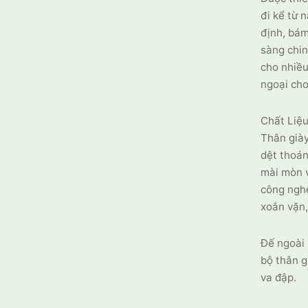
đi kể từ 
định, bám
sàng chin
cho nhiều
ngoại cho
Chất Liệ
Thân giày
dệt thoán
mài mòn v
công ngh
xoắn vặn,
Đế ngoài 
bộ thân g
va đập.