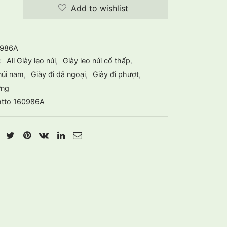
Add to wishlist
0986A
:
All Giày leo núi
,
Giày leo núi cổ thấp
,
núi nam
,
Giày đi dã ngoại
,
Giày đi phượt
,
ừng
tto 160986A