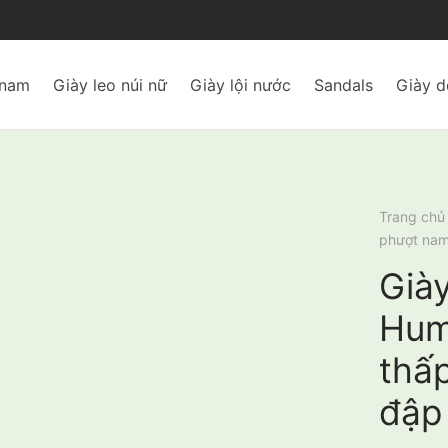
 nam
Giày leo núi nữ
Giày lội nước
Sandals
Giày d
Trang chủ
phượt nam
Già
Hum
thấ
đập