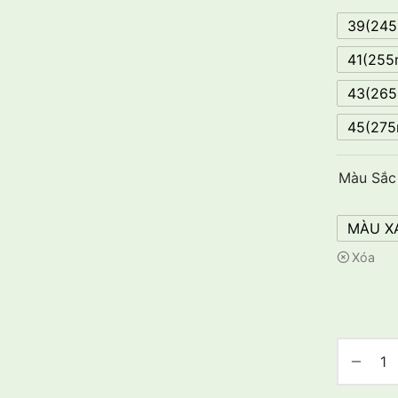
39(24
41(25
43(26
45(27
Màu Sắc
MÀU XÁ
Xóa