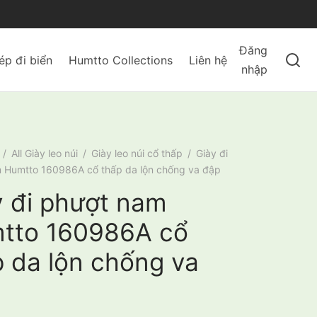
Đăng
ép đi biển
Humtto Collections
Liên hệ
nhập
/
All Giày leo núi
/
Giày leo núi cổ thấp
/
Giày đi
 Humtto 160986A cổ thấp da lộn chống va đập
y đi phượt nam
tto 160986A cổ
p da lộn chống va