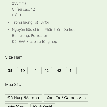
255mm)
Chiều cao: 12
Đế: 3
Trọng lượng (g): 370g
Nguyên liệu chính: Phần trên: Da heo
Bên trong: Polyester
Đế: EVA + cao su tổng hợp
Size Nam
39
40
41
42
43
44
Màu Sắc
Đỏ Hung/Maroon
Xám Tro/ Carbon Ash
Xám/Gray
Kaki/Khaki