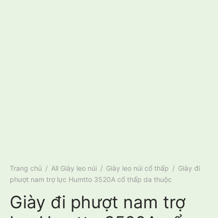
Trang chủ
/
All Giày leo núi
/
Giày leo núi cổ thấp
/
Giày đi
phượt nam trợ lực Humtto 3520A cổ thấp da thuộc
Giày đi phượt nam trợ