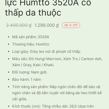
lực Humtto 3520A cổ
thấp da thuộc
Giá gốc là:
Giá hiện tại
2.400.000
₫
1.299.000
₫
46
%
Off
2.400.000 ₫.
là:
Mã sản phẩm: 3520A
1.299.000 ₫.
Thương hiệu: Humtto
Loại giày: Giày leo núi đi phượt cổ thấp
Màu sắc: Đỏ Hung/ Marroon, Xám Tro / Carbon Ash,
Xám / Gray, Kaki / Khaki.
Đối tượng: Nam giới.
Bảo hành: 1 năm
Tính năng sản phẩm: Nắp ngón chân đôi để bảo vệ
ngón chân và độ bền tuyệt vời bằng da heo thiết kế
cắt giữa.
Kích thước (cm): Tổng chiều dài: 26,5 (dựa trên