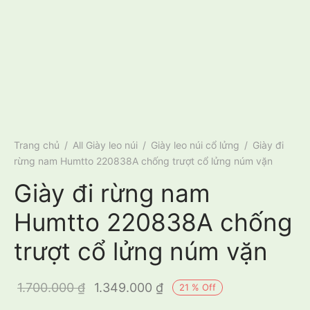
Trang chủ
/
All Giày leo núi
/
Giày leo núi cổ lửng
/
Giày đi
rừng nam Humtto 220838A chống trượt cổ lửng núm vặn
Giày đi rừng nam
Humtto 220838A chống
trượt cổ lửng núm vặn
Giá gốc là:
Giá hiện tại
1.700.000
₫
1.349.000
₫
21
%
Off
1.700.000 ₫.
là: