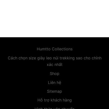
premium bootstrap themes
Humtto Collections
Cách chọn size giày leo núi trekking sao cho chính
xác nhất
Shop
Liên hệ
Sitemap
Hỗ trợ khách hàng