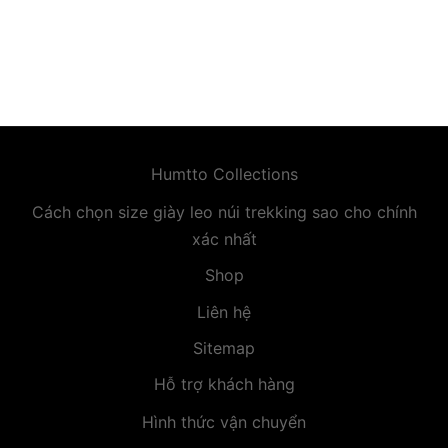
premium bootstrap themes
Humtto Collections
Cách chọn size giày leo núi trekking sao cho chính
xác nhất
Shop
Liên hệ
Sitemap
Hỗ trợ khách hàng
Hình thức vận chuyển