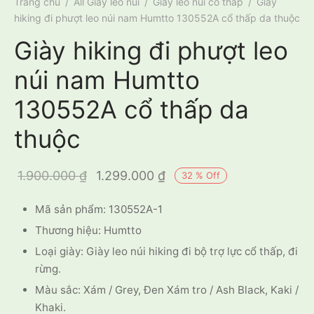
Trang chủ
/
All Giày leo núi
/
Giày leo núi cổ thấp
/
Giày
hiking đi phượt leo núi nam Humtto 130552A cổ thấp da thuộc
Giày hiking đi phượt leo
núi nam Humtto
130552A cổ thấp da
thuộc
Giá gốc là:
Giá hiện tại
1.900.000
₫
1.299.000
₫
32
%
Off
1.900.000 ₫.
là:
Mã sản phẩm: 130552A-1
1.299.000 ₫.
Thương hiệu: Humtto
Loại giày: Giày leo núi hiking đi bộ trợ lực cổ thấp, đi
rừng.
Màu sắc: Xám / Grey, Đen Xám tro / Ash Black, Kaki /
Khaki.