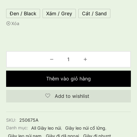
Đen / Black
Xám / Grey
Cát / Sand
Xóa
Thêm vào giỏ hàng
Add to wishlist
SKU:
250675A
Danh mục:
All Giày leo núi
,
Giày leo núi cổ lửng
,
Giày leo núi nam
,
Giày đi dã ngoại
,
Giày đi phượt
,