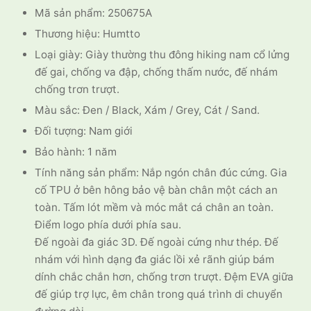
Mã sản phẩm: 250675A
1.399.000 ₫.
Thương hiệu: Humtto
Loại giày: Giày thường thu đông hiking nam cổ lửng
đế gai, chống va đập, chống thấm nước, đế nhám
chống trơn trượt.
Màu sắc: Đen / Black, Xám / Grey, Cát / Sand.
Đối tượng: Nam giới
Bảo hành: 1 năm
Tính năng sản phẩm: Nắp ngón chân đúc cứng. Gia
cố TPU ở bên hông bảo vệ bàn chân một cách an
toàn. Tấm lót mềm và móc mắt cá chân an toàn.
Điểm logo phía dưới phía sau.
Đế ngoài đa giác 3D. Đế ngoài cứng như thép. Đế
nhám với hình dạng đa giác lồi xẻ rãnh giúp bám
dính chắc chắn hơn, chống trơn trượt. Đệm EVA giữa
đế giúp trợ lực, êm chân trong quá trình di chuyển