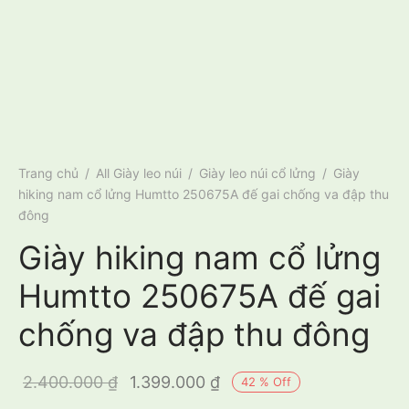
Trang chủ
/
All Giày leo núi
/
Giày leo núi cổ lửng
/
Giày
hiking nam cổ lửng Humtto 250675A đế gai chống va đập thu
đông
Giày hiking nam cổ lửng
Humtto 250675A đế gai
chống va đập thu đông
Giá gốc là:
Giá hiện tại
2.400.000
₫
1.399.000
₫
42
%
Off
2.400.000 ₫.
là: