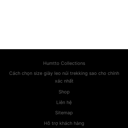
premium bootstrap themes
Humtto Collections
Cách chọn size giày leo núi trekking sao cho chính
xác nhất
Shop
Liên hệ
Sitemap
Hỗ trợ khách hàng