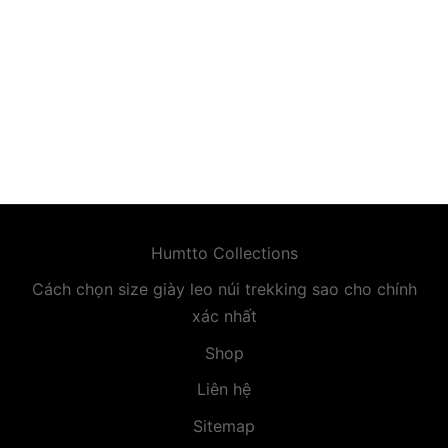
premium bootstrap themes
Humtto Collections
Cách chọn size giày leo núi trekking sao cho chính
xác nhất
Shop
Liên hệ
Sitemap