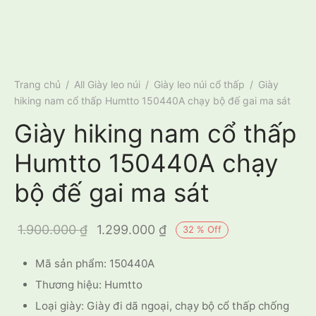
Trang chủ
/
All Giày leo núi
/
Giày leo núi cổ thấp
/
Giày
hiking nam cổ thấp Humtto 150440A chạy bộ đế gai ma sát
Giày hiking nam cổ thấp
Humtto 150440A chạy
bộ đế gai ma sát
Giá gốc là:
Giá hiện tại
1.900.000
₫
1.299.000
₫
32
%
Off
1.900.000 ₫.
là:
Mã sản phẩm: 150440A
1.299.000 ₫.
Thương hiệu: Humtto
Loại giày: Giày đi dã ngoại, chạy bộ cổ thấp chống