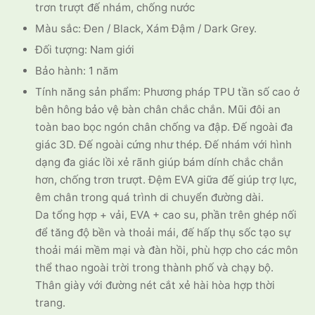
trơn trượt đế nhám, chống nước
Màu sắc: Đen / Black, Xám Đậm / Dark Grey.
Đối tượng: Nam giới
Bảo hành: 1 năm
Tính năng sản phẩm: Phương pháp TPU tần số cao ở
bên hông bảo vệ bàn chân chắc chắn. Mũi đôi an
toàn bao bọc ngón chân chống va đập. Đế ngoài đa
giác 3D. Đế ngoài cứng như thép. Đế nhám với hình
dạng đa giác lồi xẻ rãnh giúp bám dính chắc chắn
hơn, chống trơn trượt. Đệm EVA giữa đế giúp trợ lực,
êm chân trong quá trình di chuyển đường dài.
Da tổng hợp + vải, EVA + cao su, phần trên ghép nối
để tăng độ bền và thoải mái, đế hấp thụ sốc tạo sự
thoải mái mềm mại và đàn hồi, phù hợp cho các môn
thể thao ngoài trời trong thành phố và chạy bộ.
Thân giày với đường nét cắt xẻ hài hòa hợp thời
trang.