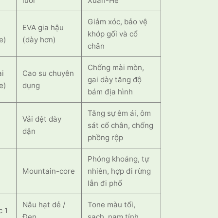
lưới
Xuân-Hè
Giảm xóc, bảo vệ
EVA gia hậu
khớp gối và cổ
e)
(dày hơn)
chân
Chống mài mòn,
ài
Cao su chuyên
gai dày tăng độ
e)
dụng
bám địa hình
Tăng sự êm ái, ôm
Vải dệt dày
sát cổ chân, chống
)
dặn
phồng rộp
Phóng khoáng, tự
Mountain-core
nhiên, hợp đi rừng
lẫn đi phố
Nâu hạt dẻ /
Tone màu tối,
c 1
Đen
sạch, nam tính