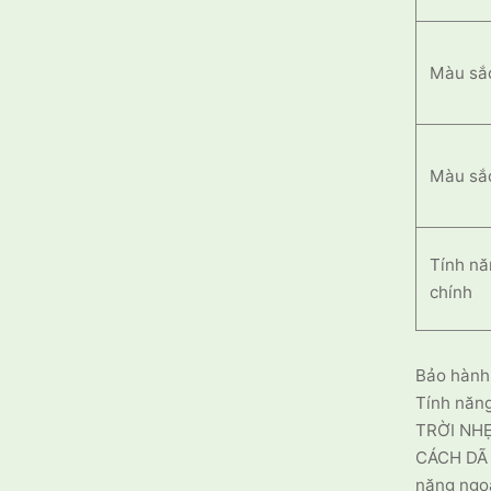
Màu sắ
Màu sắ
Tính n
chính
Bảo hành:
Tính năn
TRỜI NH
CÁCH DÃ
năng ngoà