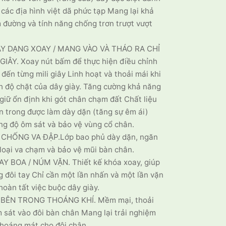
 các địa hình việt dã phức tạp Mang lại khả
đường và tính năng chống trơn trượt vượt
Y DẠNG XOAY / MANG VÀO VÀ THÁO RA CHỈ
IÂY. Xoay nút bấm để thực hiện điều chỉnh
 đến từng mili giây Linh hoạt và thoải mái khi
h độ chặt của dây giày. Tăng cường khả năng
 giữ ổn định khi gót chân chạm đất Chất liệu
ên trong được làm dày dặn (tăng sự êm ái)
g độ ôm sát và bảo vệ vùng cổ chân.
 CHỐNG VA ĐẬP.Lớp bao phủ dày dặn, ngăn
loại va chạm và bảo vệ mũi bàn chân.
Y BOA / NÚM VẶN. Thiết kế khóa xoay, giúp
g đôi tay Chỉ cần một lần nhấn và một lần vặn
 hoàn tất việc buộc dây giày.
BÊN TRONG THOÁNG KHÍ. Mềm mại, thoải
 sát vào đôi bàn chân Mang lại trải nghiệm
thoáng mát cho đôi chân.