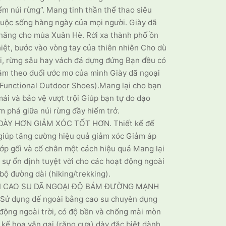
m núi rừng”. Mang tinh thần thể thao siêu
cuộc sống hàng ngày của mọi người. Giày dã
năng cho mùa Xuân Hè. Rời xa thành phố ồn
iệt, bước vào vòng tay của thiên nhiên Cho dù
úi, rừng sâu hay vách đá dựng đứng Bạn đều có
âm theo đuổi ước mơ của mình Giày dã ngoại
Functional Outdoor Shoes).Mang lại cho bạn
mái và bảo vệ vượt trội Giúp bạn tự do dạo
 phá giữa núi rừng đầy hiểm trở.
DÀY HƠN GIẢM XÓC TỐT HƠN. Thiết kế đế
giúp tăng cường hiệu quả giảm xóc Giảm áp
hớp gối và cổ chân một cách hiệu quả Mang lại
 sự ổn định tuyệt vời cho các hoạt động ngoài
 bộ đường dài (hiking/trekking).
I CAO SU DÃ NGOẠI ĐỘ BÁM ĐƯỜNG MẠNH
Sử dụng đế ngoài bằng cao su chuyên dụng
động ngoài trời, có độ bền và chống mài mòn
 kế hoa văn gai (răng cưa) dày đặc biệt dành