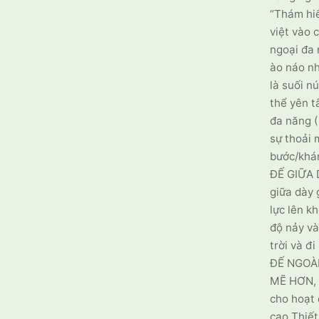
“Thám hiể
việt vào 
ngoại đa 
ào náo nh
là suối n
thể yên t
đa năng (
sự thoải 
bước/khám
ĐẾ GIỮA 
giữa dày 
lực lên k
độ nảy và
trời và đi
ĐẾ NGOÀ
MẼ HƠN, 
cho hoạt 
cao Thiết