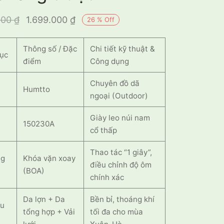
Giá gốc là:
Giá hiện tại
000
₫
1.699.000
₫
26
%
Off
2.300.000 ₫.
là:
Thông số / Đặc
1.699.000 ₫.
Chi tiết kỹ thuật &
ục
điểm
Công dụng
Chuyên đồ dã
Humtto
ngoại (Outdoor)
Giày leo núi nam
150230A
cổ thấp
Thao tác “1 giây”,
ng
Khóa vặn xoay
điều chỉnh độ ôm
(BOA)
chính xác
Da lợn + Da
Bền bỉ, thoáng khí
ệu
tổng hợp + Vải
tối đa cho mùa