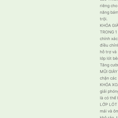
riêng cho
năng bám 
trội.
KHÓA GIÀ
TRONG 1 G
chính xác
điều chỉn
hỗ trợ và
lớp lót b
Tăng cườn
MŨI GIÀY
chặn các 
KHÓA XOA
giải phón
là có thể
LỚP LÓT 
mái và ôm
khô ráo, 