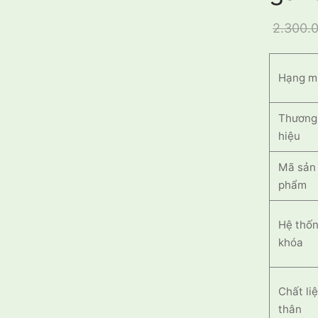
2.300.
Hạng m
Thương
hiệu
Mã sản
phẩm
Hệ thố
khóa
Chất li
thân