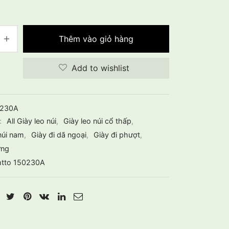
Thêm vào giỏ hàng
Add to wishlist
0230A
:
All Giày leo núi
,
Giày leo núi cổ thấp
,
núi nam
,
Giày đi dã ngoại
,
Giày đi phượt
,
ừng
tto 150230A