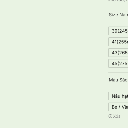
Size Na
39(24
41(25
43(26
45(27
Màu Sắc
Nâu hạt
Be / V
Xóa