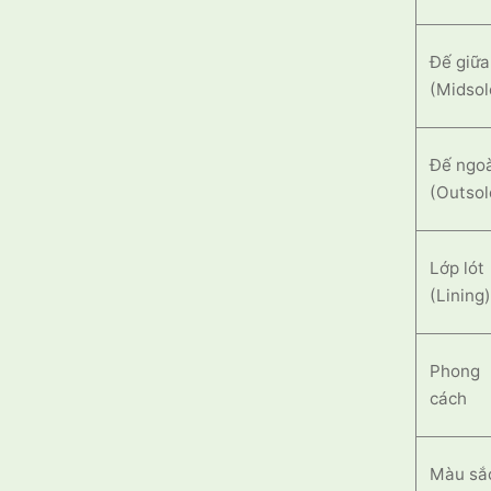
Đế giữa
(Midsol
Đế ngo
(Outsol
Lớp lót
(Lining
Phong
cách
Màu sắ