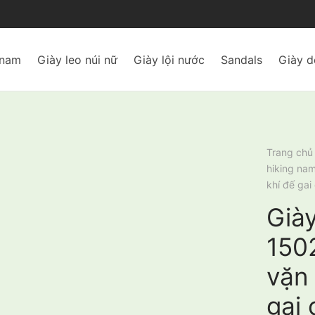
 nam
Giày leo núi nữ
Giày lội nước
Sandals
Giày d
Trang chủ
hiking na
khí đế gai
Già
150
vặn 
gai 