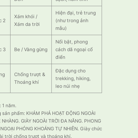
Hiện đại, trẻ trung
Xám khói /
c 2
(như trong ảnh
Xám da trời
mẫu)
Nổi bật, phong
c 3
Be / Vàng gừng
cách dã ngoại cổ
điển
Đặc dụng cho
ăng
Chống trượt &
trekking, hiking,
Thoáng khí
leo núi nhẹ
 1 năm.
g sản phẩm: KHÁM PHÁ HOẠT ĐỘNG NGOÀI
Ẹ NHÀNG. GIÀY NGOÀI TRỜI ĐA NĂNG. PHONG
 NGOẠI PHÓNG KHOÁNG TỰ NHIÊN. Giày chức
i trời chống trượt và thoáng khí.