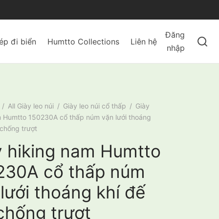
Đăng
ép đi biển
Humtto Collections
Liên hệ
nhập
/
All Giày leo núi
/
Giày leo núi cổ thấp
/
Giày
m Humtto 150230A cổ thấp núm vặn lưới thoáng
 chống trượt
y hiking nam Humtto
230A cổ thấp núm
lưới thoáng khí đế
chống trượt