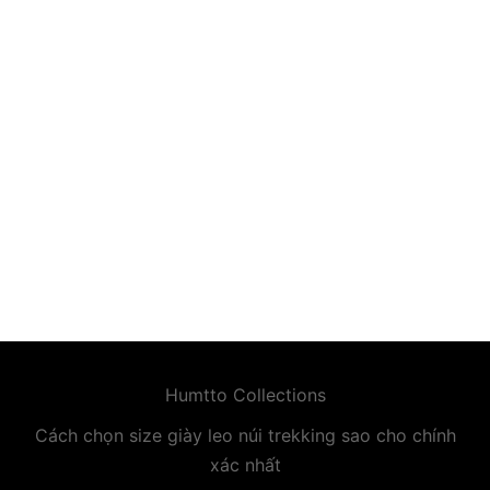
premium bootstrap themes
Humtto Collections
Cách chọn size giày leo núi trekking sao cho chính
xác nhất