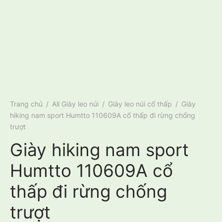
Trang chủ
/
All Giày leo núi
/
Giày leo núi cổ thấp
/
Giày
hiking nam sport Humtto 110609A cổ thấp đi rừng chống
trượt
Giày hiking nam sport
Humtto 110609A cổ
thấp đi rừng chống
trượt