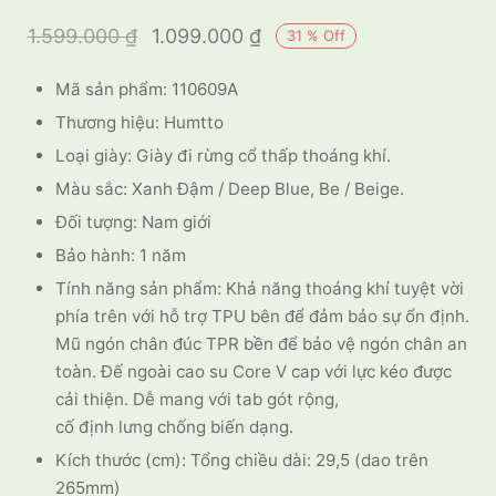
Giá gốc là:
Giá hiện tại
1.599.000
₫
1.099.000
₫
31
%
Off
1.599.000 ₫.
là:
Mã sản phẩm: 110609A
1.099.000 ₫.
Thương hiệu: Humtto
Loại giày: Giày đi rừng cổ thấp thoáng khí.
Màu sắc: Xanh Đậm / Deep Blue, Be / Beige.
Đối tượng: Nam giới
Bảo hành: 1 năm
Tính năng sản phẩm: Khả năng thoáng khí tuyệt vời
phía trên với hỗ trợ TPU bên để đảm bảo sự ổn định.
Mũ ngón chân đúc TPR bền để bảo vệ ngón chân an
toàn. Đế ngoài cao su Core V cap với lực kéo được
cải thiện. Dễ mang với tab gót rộng,
cố định lưng chống biến dạng.
Kích thước (cm): Tổng chiều dài: 29,5 (dao trên
265mm)