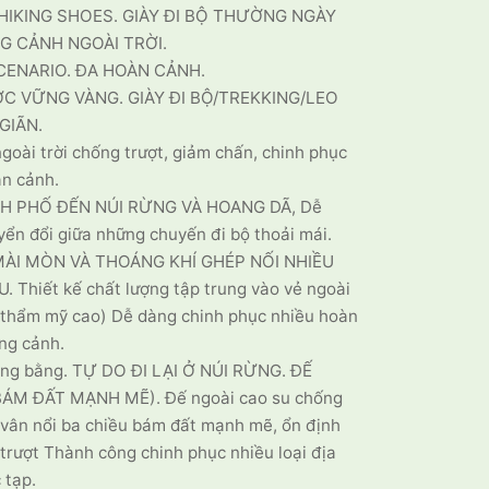
HIKING SHOES. GIÀY ĐI BỘ THƯỜNG NGÀY
G CẢNH NGOÀI TRỜI.
CENARIO. ĐA HOÀN CẢNH.
C VỮNG VÀNG. GIÀY ĐI BỘ/TREKKING/LEO
GIÃN.
ngoài trời chống trượt, giảm chấn, chinh phục
àn cảnh.
H PHỐ ĐẾN NÚI RỪNG VÀ HOANG DÃ, Dễ
ển đổi giữa những chuyến đi bộ thoải mái.
ÀI MÒN VÀ THOÁNG KHÍ GHÉP NỐI NHIỀU
. Thiết kế chất lượng tập trung vào vẻ ngoài
(thẩm mỹ cao) Dễ dàng chinh phục nhiều hoàn
ng cảnh.
ồng bằng. TỰ DO ĐI LẠI Ở NÚI RỪNG. ĐẾ
BÁM ĐẤT MẠNH MẼ). Đế ngoài cao su chống
vân nổi ba chiều bám đất mạnh mẽ, ổn định
trượt Thành công chinh phục nhiều loại địa
 tạp.