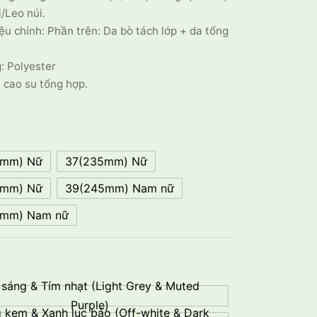
/Leo núi.
ệu chính: Phần trên: Da bò tách lớp + da tổng
: Polyester
 cao su tổng hợp.
0mm) Nữ
37(235mm) Nữ
0mm) Nữ
39(245mm) Nam nữ
0mm) Nam nữ
 sáng & Tím nhạt (Light Grey & Muted
Purple)
 kem & Xanh lục bảo (Off-white & Dark