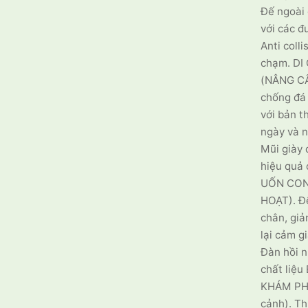
Đế ngoài 
với các đ
Anti coll
chạm. D
(NÂNG CẤP
chống đá
với bản t
ngày và n
Mũi giày 
hiệu quả 
UỐN CON
HOẠT). Đ
chân, giả
lại cảm g
Đàn hồi n
chất liệu
KHÁM PH
cảnh). Th