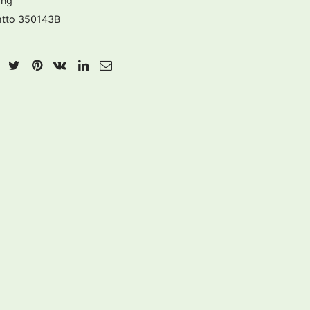
ừng
tto 350143B