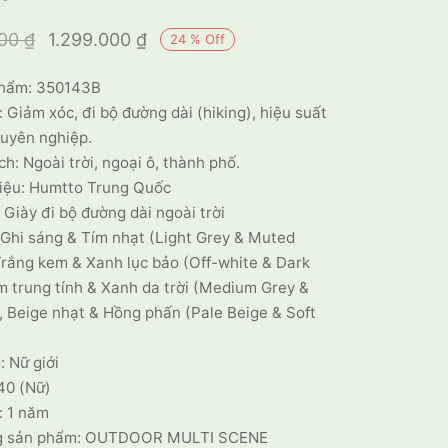
Giá gốc là:
Giá hiện tại
000
₫
1.299.000
₫
24
%
Off
1.699.000 ₫.
là:
hẩm: 350143B
1.299.000 ₫.
 Giảm xóc, đi bộ đường dài (hiking), hiệu suất
huyên nghiệp.
h: Ngoài trời, ngoại ô, thành phố.
iệu: Humtto Trung Quốc
: Giày đi bộ đường dài ngoài trời
Ghi sáng & Tím nhạt (Light Grey & Muted
Trắng kem & Xanh lục bảo (Off-white & Dark
m trung tính & Xanh da trời (Medium Grey &
, Beige nhạt & Hồng phấn (Pale Beige & Soft
: Nữ giới
40 (Nữ)
: 1 năm
ng sản phẩm: OUTDOOR MULTI SCENE