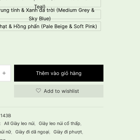
Teal)
ung tính & Xanh da trời (Medium Grey &
Sky Blue)
hạt & Hồng phấn (Pale Beige & Soft Pink)
Thêm vào giỏ hàng
Add to wishlist
0143B
:
All Giày leo núi
,
Giày leo núi cổ thấp
,
núi nữ
,
Giày đi dã ngoại
,
Giày đi phượt
,