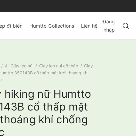
Đăng
ép đi biển
Humtto Collections
Liên hệ
nhập
/
All Giày leo núi
/
Giày leo núi cổ thấp
/
Giày
 Humtto 350143B cổ thấp mặt lưới thoáng khí
ớc
y hiking nữ Humtto
143B cổ thấp mặt
 thoáng khí chống
c