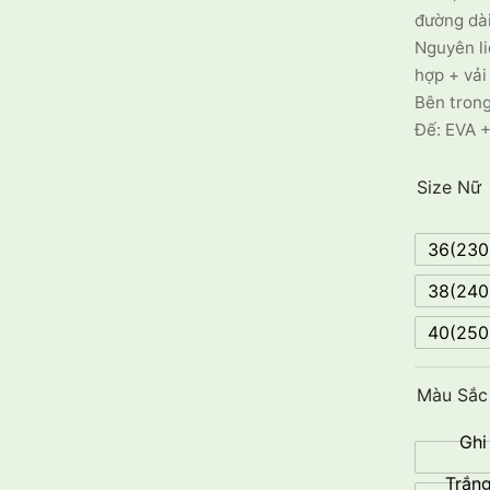
đường dài
Nguyên li
hợp + vải
Bên trong
Đế: EVA +
Size Nữ
36(23
38(24
40(25
Màu Sắc
Ghi
Trắng