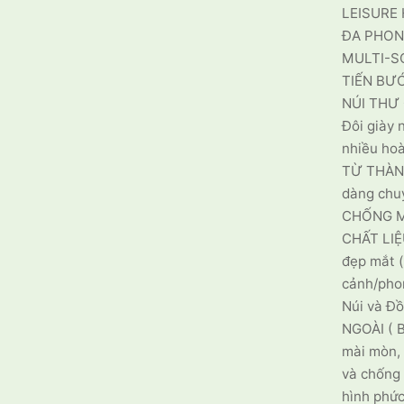
LEISURE 
ĐA PHON
MULTI-S
TIẾN BƯỚ
NÚI THƯ 
Đôi giày 
nhiều ho
TỪ THÀN
dàng chuy
CHỐNG M
CHẤT LIỆU
đẹp mắt 
cảnh/pho
Núi và Đ
NGOÀI ( 
mài mòn, 
và chống 
hình phức