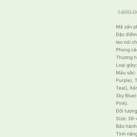
1.699.
Mã sản p
Đặc điểm:
leo núi c
Phong các
Thương h
Loại giày
Màu sắc: 
Purple), 
Teal), Xá
Sky Blue)
Pink).
Đối tượng
Size: 36-
Bảo hành
Tính nă