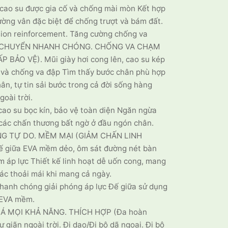
cao su được gia cố và chống mài mòn Kết hợp
ường vân đặc biệt để chống trượt và bám đất.
ision reinforcement. Tăng cường chống va
I CHUYỂN NHANH CHÓNG. CHỐNG VA CHẠM
 BẢO VỆ). Mũi giày hơi cong lên, cao su kép
 và chống va đập Tìm thấy bước chân phù hợp
hân, tự tin sải bước trong cả đời sống hàng
goài trời.
cao su bọc kín, bảo vệ toàn diện Ngăn ngừa
các chấn thương bất ngờ ở đầu ngón chân.
G TỰ DO. MỀM MẠI (GIẢM CHẤN LINH
ế giữa EVA mềm dẻo, ôm sát đường nét bàn
m áp lực Thiết kế linh hoạt dễ uốn cong, mang
iác thoải mái khi mang cả ngày.
hanh chóng giải phóng áp lực Đế giữa sử dụng
 EVA mềm.
Á MỌI KHẢ NĂNG. THÍCH HỢP (Đa hoàn
ư giãn ngoài trời. Đi dạo/Đi bộ dã ngoại. Đi bộ