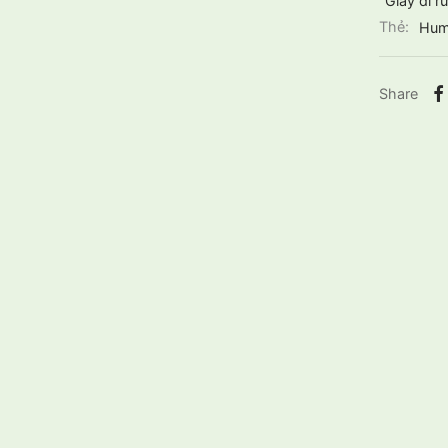
Giày đi r
Thẻ:
Hum
Share