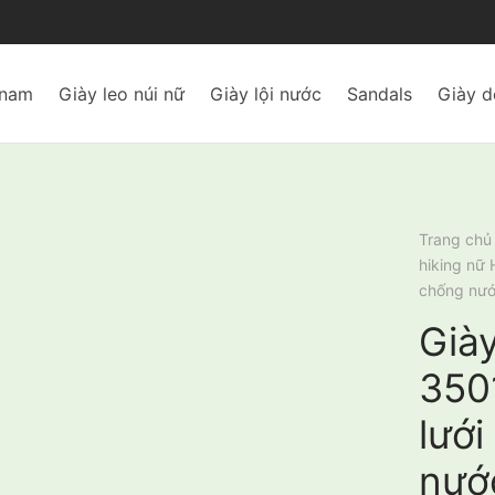
 nam
Giày leo núi nữ
Giày lội nước
Sandals
Giày d
Trang chủ
hiking nữ
chống nư
Già
350
lưới
nướ