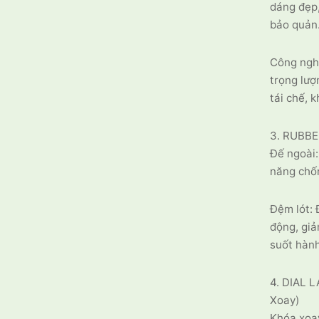
dáng đẹp,
bảo quản
Công ngh
trọng lượ
tái chế, 
3. RUBBE
Đế ngoài:
năng chốn
Đệm lót: 
động, giả
suốt hành
4. DIAL 
Xoay)
Khóa xoay