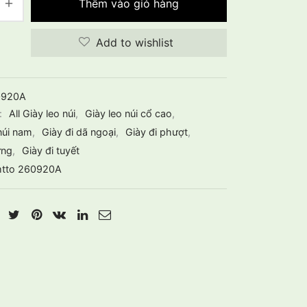
Thêm vào giỏ hàng
Add to wishlist
0920A
:
All Giày leo núi
,
Giày leo núi cổ cao
,
núi nam
,
Giày đi dã ngoại
,
Giày đi phượt
,
ừng
,
Giày đi tuyết
tto 260920A