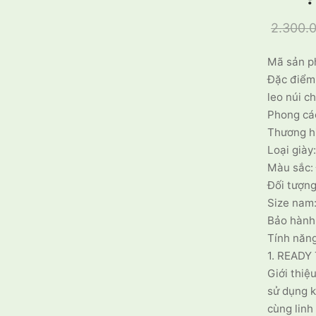
2.300.
Mã sản p
Đặc điểm:
leo núi c
Phong các
Thương h
Loại giày:
Màu sắc:
Đối tượng
Size nam:
Bảo hành
Tính năn
1. READY
Giới thiệ
sử dụng k
cùng linh