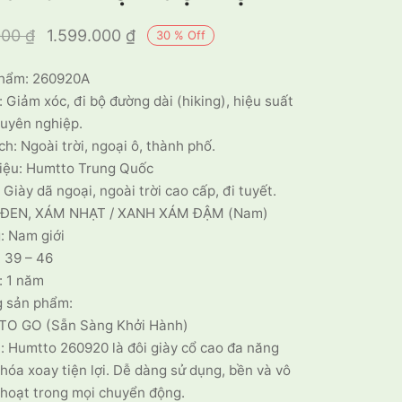
Giá gốc là:
Giá hiện tại
000
₫
1.599.000
₫
30
%
Off
2.300.000 ₫.
là:
hẩm: 260920A
1.599.000 ₫.
 Giảm xóc, đi bộ đường dài (hiking), hiệu suất
huyên nghiệp.
h: Ngoài trời, ngoại ô, thành phố.
iệu: Humtto Trung Quốc
 Giày dã ngoại, ngoài trời cao cấp, đi tuyết.
 ĐEN, XÁM NHẠT / XANH XÁM ĐẬM (Nam)
: Nam giới
 39 – 46
: 1 năm
g sản phẩm:
 TO GO (Sẵn Sàng Khởi Hành)
u: Humtto 260920 là đôi giày cổ cao đa năng
hóa xoay tiện lợi. Dễ dàng sử dụng, bền và vô
 hoạt trong mọi chuyển động.