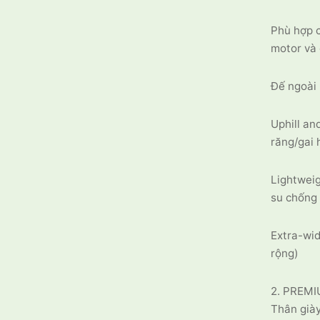
Phù hợp c
motor và 
Đế ngoài 
Uphill an
răng/gai 
Lightweig
su chống 
Extra-wid
rộng)
2. PREMI
Thân giày