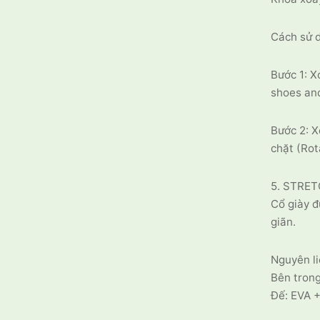
Cách sử 
Bước 1: X
shoes and
Bước 2: X
chặt (Rot
5. STRET
Cổ giày đ
giãn.
Nguyên li
Bên trong
Đế: EVA +