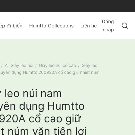
Đăng
ép đi biển
Humtto Collections
Liên hệ
nhập
/
All Giày leo núi
/
Giày leo núi cổ cao
/
Giày leo
huyên dụng Humtto 260920A cổ cao giữ nhiệt núm
i
 leo núi nam
yên dụng Humtto
920A cổ cao giữ
t núm vặn tiện lợi