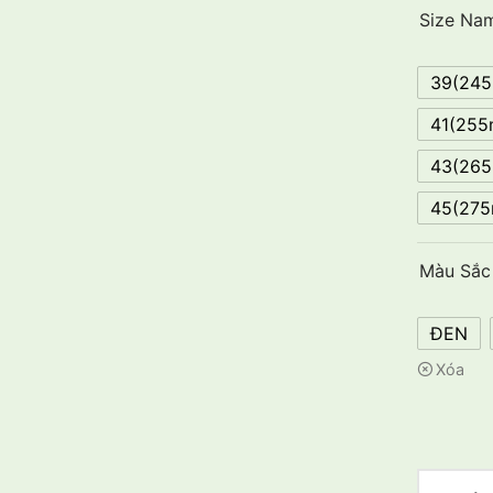
Size Na
39(24
41(25
43(26
45(27
Màu Sắc
ĐEN
Xóa