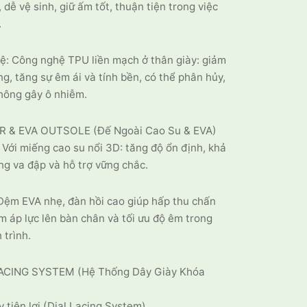
 dễ vệ sinh, giữ ấm tốt, thuận tiện trong việc
.
ệ: Công nghệ TPU liền mạch ở thân giày: giảm
ng, tăng sự êm ái và tính bền, có thể phân hủy,
không gây ô nhiễm.
R & EVA OUTSOLE (Đế Ngoài Cao Su & EVA)
 Với miếng cao su nổi 3D: tăng độ ổn định, khả
g va đập và hỗ trợ vững chắc.
Đệm EVA nhẹ, đàn hồi cao giúp hấp thu chấn
m áp lực lên bàn chân và tối ưu độ êm trong
 trình.
LACING SYSTEM (Hệ Thống Dây Giày Khóa
 tiện lợi (Dial Lacing System).