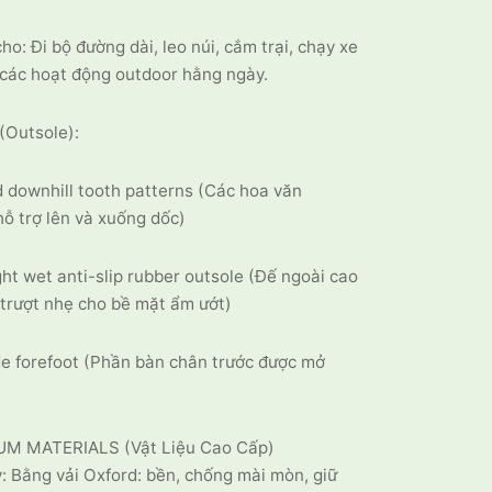
ho: Đi bộ đường dài, leo núi, cắm trại, chạy xe
các hoạt động outdoor hằng ngày.
(Outsole):
d downhill tooth patterns (Các hoa văn
hỗ trợ lên và xuống dốc)
ht wet anti-slip rubber outsole (Đế ngoài cao
trượt nhẹ cho bề mặt ẩm ướt)
e forefoot (Phần bàn chân trước được mở
UM MATERIALS (Vật Liệu Cao Cấp)
: Bằng vải Oxford: bền, chống mài mòn, giữ