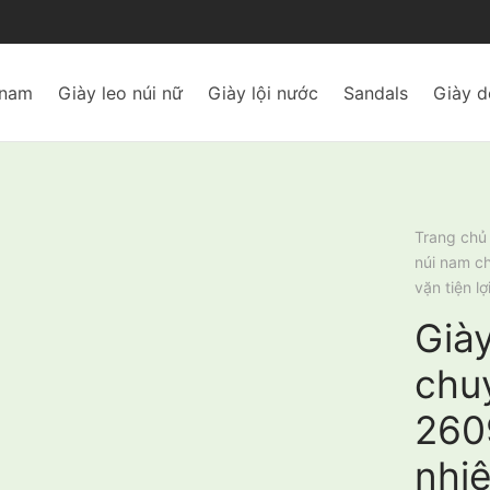
 nam
Giày leo núi nữ
Giày lội nước
Sandals
Giày d
Trang chủ
núi nam c
vặn tiện lợ
Giày
chu
260
nhiệ