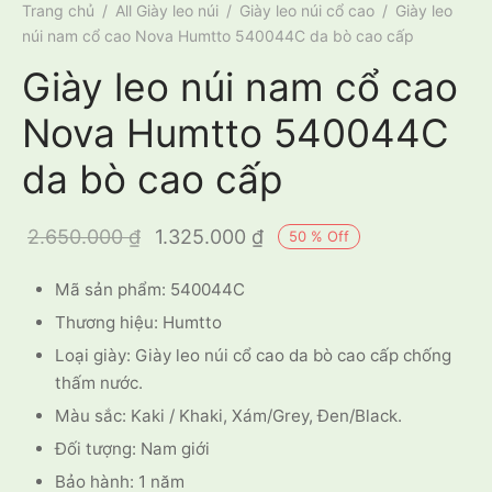
Trang chủ
/
All Giày leo núi
/
Giày leo núi cổ cao
/
Giày leo
núi nam cổ cao Nova Humtto 540044C da bò cao cấp
Giày leo núi nam cổ cao
Nova Humtto 540044C
da bò cao cấp
Giá gốc là:
Giá hiện tại
2.650.000
₫
1.325.000
₫
50
%
Off
2.650.000 ₫.
là:
Mã sản phẩm: 540044C
1.325.000 ₫.
Thương hiệu: Humtto
Loại giày: Giày leo núi cổ cao da bò cao cấp chống
thấm nước.
Màu sắc: Kaki / Khaki, Xám/Grey, Đen/Black.
Đối tượng: Nam giới
Bảo hành: 1 năm