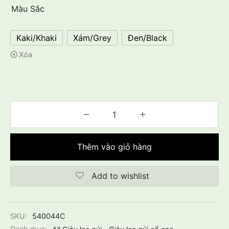
Màu Sắc
Kaki/Khaki
Xám/Grey
Đen/Black
Xóa
Thêm vào giỏ hàng
Add to wishlist
SKU:
540044C
Danh mục:
All Giày leo núi
,
Giày leo núi cổ cao
,