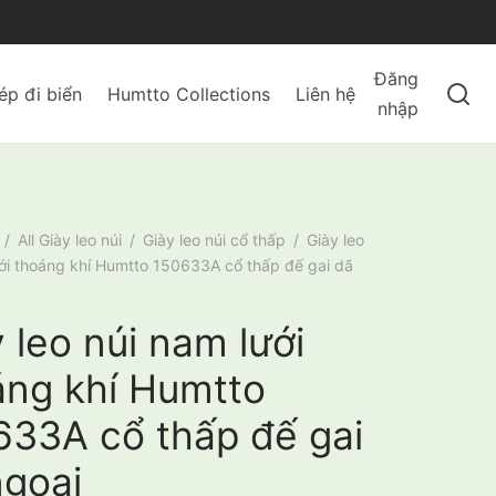
Đăng
ép đi biển
Humtto Collections
Liên hệ
nhập
/
All Giày leo núi
/
Giày leo núi cổ thấp
/
Giày leo
ưới thoáng khí Humtto 150633A cổ thấp đế gai dã
 leo núi nam lưới
áng khí Humtto
633A cổ thấp đế gai
ngoại