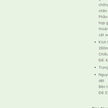
chống
chân 
Phần 
hợp g
thoán
cắt x
Kích 
260
Chiều
Đế: 4
Trọng
Nguyê
dệt
Bên t
Đế: E