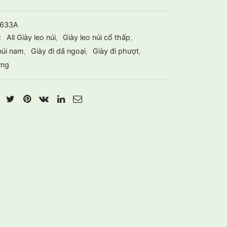
0633A
:
All Giày leo núi
,
Giày leo núi cổ thấp
,
núi nam
,
Giày đi dã ngoại
,
Giày đi phượt
,
ừng