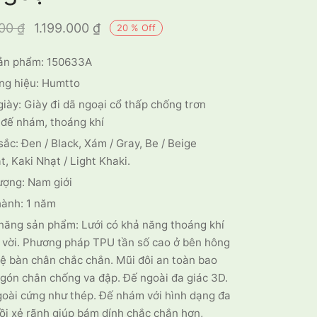
Giá gốc là:
Giá hiện tại
000
₫
1.199.000
₫
20
%
Off
1.500.000 ₫.
là:
ản phẩm: 150633A
1.199.000 ₫.
ng hiệu: Humtto
giày: Giày đi dã ngoại cổ thấp chống trơn
 đế nhám, thoáng khí
ắc: Đen / Black, Xám / Gray, Be / Beige
, Kaki Nhạt / Light Khaki.
ượng: Nam giới
hành: 1 năm
năng sản phẩm: Lưới có khả năng thoáng khí
 vời. Phương pháp TPU tần số cao ở bên hông
ệ bàn chân chắc chắn. Mũi đôi an toàn bao
gón chân chống va đập. Đế ngoài đa giác 3D.
oài cứng như thép. Đế nhám với hình dạng đa
lồi xẻ rãnh giúp bám dính chắc chắn hơn,