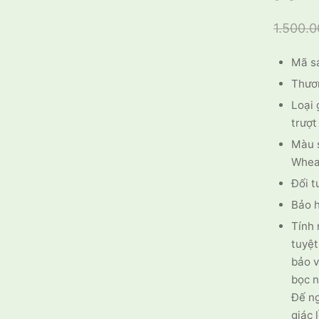
1.500.
Mã s
Thươ
Loại 
trượt
Màu s
Wheat
Đối t
Bảo 
Tính 
tuyệt
bảo v
bọc n
Đế ng
giác 