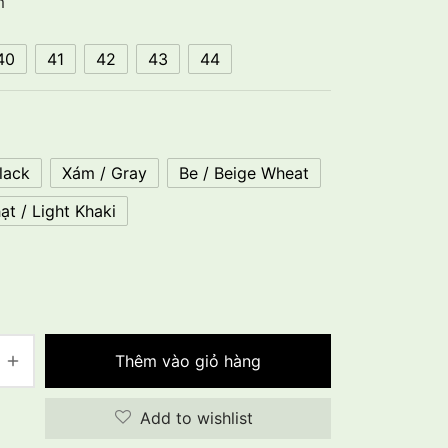
m
40
41
42
43
44
lack
Xám / Gray
Be / Beige Wheat
ạt / Light Khaki
Thêm vào giỏ hàng
Add to wishlist