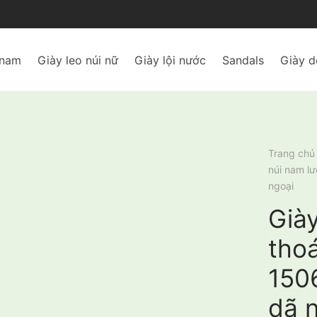
 nam
Giày leo núi nữ
Giày lội nước
Sandals
Giày d
Trang chủ
núi nam l
ngoại
Giày
tho
150
dã 