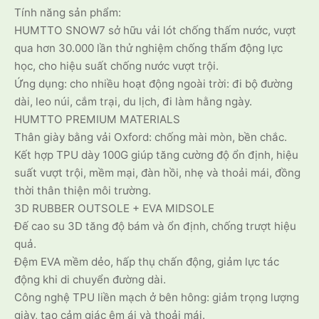
Tính năng sản phẩm:
HUMTTO SNOW7 sở hữu vải lót chống thấm nước, vượt
qua hơn 30.000 lần thử nghiệm chống thấm động lực
học, cho hiệu suất chống nước vượt trội.
Ứng dụng: cho nhiều hoạt động ngoài trời: đi bộ đường
dài, leo núi, cắm trại, du lịch, đi làm hằng ngày.
HUMTTO PREMIUM MATERIALS
Thân giày bằng vải Oxford: chống mài mòn, bền chắc.
Kết hợp TPU dày 100G giúp tăng cường độ ổn định, hiệu
suất vượt trội, mềm mại, đàn hồi, nhẹ và thoải mái, đồng
thời thân thiện môi trường.
3D RUBBER OUTSOLE + EVA MIDSOLE
Đế cao su 3D tăng độ bám và ổn định, chống trượt hiệu
quả.
Đệm EVA mềm dẻo, hấp thụ chấn động, giảm lực tác
động khi di chuyển đường dài.
Công nghệ TPU liền mạch ở bên hông: giảm trọng lượng
giày, tạo cảm giác êm ái và thoải mái.