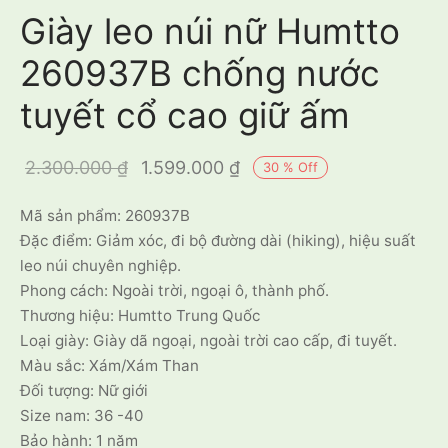
Giày leo núi nữ Humtto
260937B chống nước
tuyết cổ cao giữ ấm
Giá gốc là:
Giá hiện tại
2.300.000
₫
1.599.000
₫
30
%
Off
2.300.000 ₫.
là:
Mã sản phẩm: 260937B
1.599.000 ₫.
Đặc điểm: Giảm xóc, đi bộ đường dài (hiking), hiệu suất
leo núi chuyên nghiệp.
Phong cách: Ngoài trời, ngoại ô, thành phố.
Thương hiệu: Humtto Trung Quốc
Loại giày: Giày dã ngoại, ngoài trời cao cấp, đi tuyết.
Màu sắc: Xám/Xám Than
Đối tượng: Nữ giới
Size nam: 36 -40
Bảo hành: 1 năm