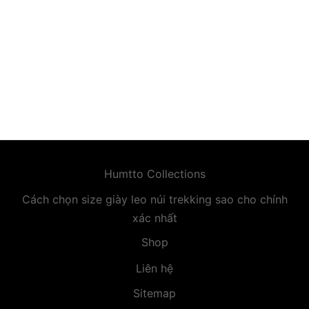
premium bootstrap themes
Humtto Collections
Cách chọn size giày leo núi trekking sao cho chính
xác nhất
Shop
Liên hệ
Sitemap