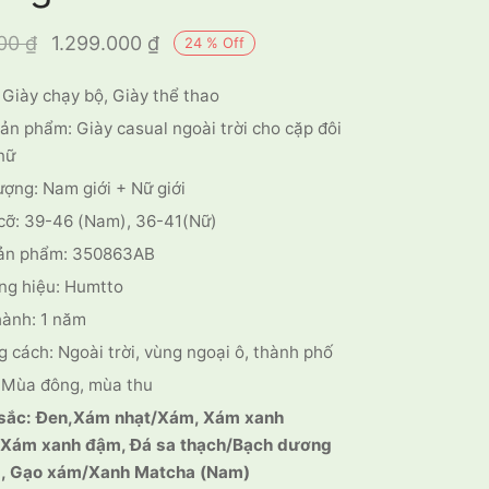
Giá gốc là:
Giá hiện tại
000
₫
1.299.000
₫
24
%
Off
1.700.000 ₫.
là:
 Giày chạy bộ, Giày thể thao
1.299.000 ₫.
ản phẩm: Giày casual ngoài trời cho cặp đôi
nữ
ượng: Nam giới + Nữ giới
cỡ: 39-46 (Nam), 36-41(Nữ)
ản phẩm: 350863AB
ng hiệu: Humtto
hành: 1 năm
 cách: Ngoài trời, vùng ngoại ô, thành phố
 Mùa đông, mùa thu
sắc: Đen,Xám nhạt/Xám, Xám xanh
/Xám xanh đậm, Đá sa thạch/Bạch dương
g, Gạo xám/Xanh Matcha (Nam)