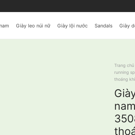
 nam
Giày leo núi nữ
Giày lội nước
Sandals
Giày d
Trang chủ
running s
thoáng khí
Giày
nam
350
tho