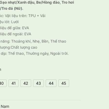
 Gạo nhạt/Xanh đậu, Be/Hồng đào, Tro hơi
/Tro đá (Nữ).
óc: Vật liệu trên: TPU + Vải
iệu lót: Lưới
liệu đế giữa: EVA
liệu đế ngoài: EVA
năng: Thoáng khí, Nhẹ, Bền, Thể thao
lượng:Chất lượng cao
dịp: Thể thao, Thường ngày, Ngoài trời.
m
40
41
42
43
44
45
 Nam