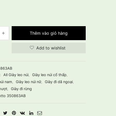
Thêm vào giỏ hàng
Add to wishlist
0863AB
:
All Giày leo núi
,
Giày leo núi cổ thấp
,
núi nam
,
Giày leo núi nữ
,
Giày đi dã ngoại
,
hượt
,
Giày đi rừng
tto 350863AB