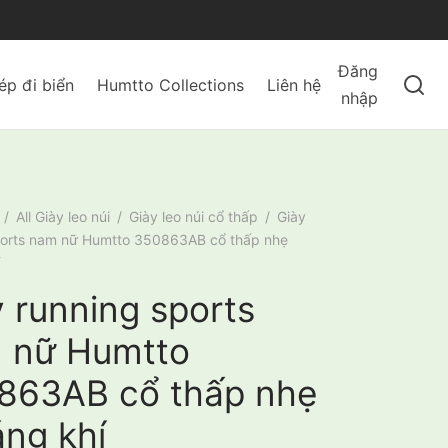
Đăng
ép đi biển
Humtto Collections
Liên hệ
nhập
/
All Giày leo núi
/
Giày leo núi cổ thấp
/
Giày
ports nam nữ Humtto 350863AB cổ thấp nhẹ
 running sports
 nữ Humtto
863AB cổ thấp nhẹ
áng khí