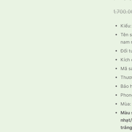
1.700.
Kiểu:
Tên s
nam 
Đối t
Kích 
Mã s
Thươ
Bảo 
Phong
Mùa:
Màu 
nhạt
trắn