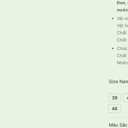
Đen,
nước
Vải v
Vật l
Chất 
Chất 
Chức 
Chất 
Nhân 
Size Na
39
46
Màu Sắc