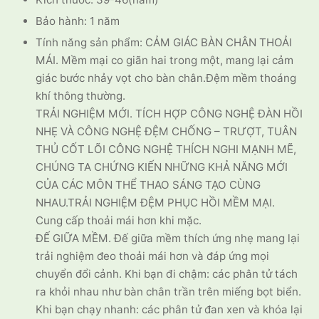
Bảo hành: 1 năm
Tính năng sản phẩm: CẢM GIÁC BÀN CHÂN THOẢI
MÁI. Mềm mại co giãn hai trong một, mang lại cảm
giác bước nhảy vọt cho bàn chân.Đệm mềm thoáng
khí thông thường.
TRẢI NGHIỆM MỚI. TÍCH HỢP CÔNG NGHỆ ĐÀN HỒI
NHẸ VÀ CÔNG NGHỆ ĐỆM CHỐNG – TRƯỢT, TUÂN
THỦ CỐT LÕI CÔNG NGHỆ THÍCH NGHI MẠNH MẼ,
CHÚNG TA CHỨNG KIẾN NHỮNG KHẢ NĂNG MỚI
CỦA CÁC MÔN THỂ THAO SÁNG TẠO CÙNG
NHAU.TRẢI NGHIỆM ĐỆM PHỤC HỒI MỀM MẠI.
Cung cấp thoải mái hơn khi mặc.
ĐẾ GIỮA MỀM. Đế giữa mềm thích ứng nhẹ mang lại
trải nghiệm đeo thoải mái hơn và đáp ứng mọi
chuyển đổi cảnh. Khi bạn đi chậm: các phân tử tách
ra khỏi nhau như bàn chân trần trên miếng bọt biển.
Khi bạn chạy nhanh: các phân tử đan xen và khóa lại