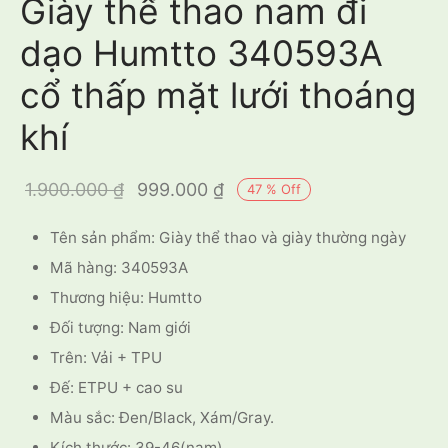
Giày thể thao nam đi
dạo Humtto 340593A
cổ thấp mặt lưới thoáng
khí
Giá gốc là:
Giá hiện
1.900.000
₫
999.000
₫
47
%
Off
1.900.000 ₫.
tại là:
Tên sản phẩm: Giày thể thao và giày thường ngày
999.000 ₫.
Mã hàng: 340593A
Thương hiệu: Humtto
Đối tượng: Nam giới
Trên: Vải + TPU
Đế: ETPU + cao su
Màu sắc: Đen/Black, Xám/Gray.
Kích thước: 39-46(nam)