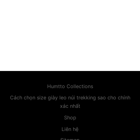
premium bootstrap themes
Humtto Collections
Cách chọn size giày leo núi trekking sao cho chính
xác nhất
Shop
Liên hệ