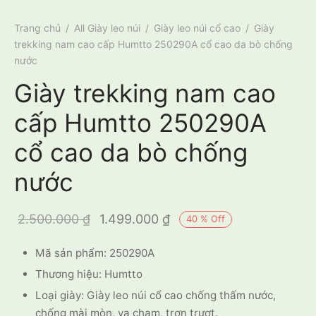
Trang chủ
/
All Giày leo núi
/
Giày leo núi cổ cao
/
Giày
trekking nam cao cấp Humtto 250290A cổ cao da bò chống
nước
Giày trekking nam cao
cấp Humtto 250290A
cổ cao da bò chống
nước
Giá gốc là:
Giá hiện tại
2.500.000
₫
1.499.000
₫
40
%
Off
2.500.000 ₫.
là:
Mã sản phẩm: 250290A
1.499.000 ₫.
Thương hiệu: Humtto
Loại giày: Giày leo núi cổ cao chống thấm nước,
chống mài mòn, va chạm, trơn trượt.