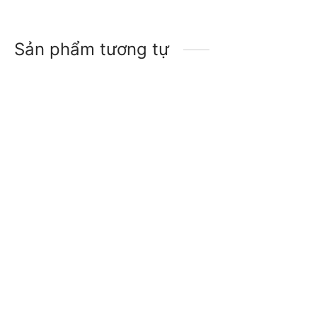
Sản phẩm tương tự
-
15
%
-
12
%
Giày leo núi dã ngoại
Giày đi dã ngoại cổ thấp
chống trơn trượt Humtto
nam da thuộc Humtto
140134A cổ thấp
110607A chống trượt