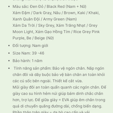
Màu sắc: Đen Đỏ / Black Red (Nam + Nữ)
Xám Đậm / Dark Gray, Nâu / Brown, Kaki / Khaki,
Xanh Quân Đội / Army Green (Nam)
Xám Da Trời / Sky Grey, Xám Trăng Nhạt / Grey
Moon Light, Xám Gạo Hồng Tím / Rice Grey Pink
Purple, Be / Beige (Nữ)
Đối tượng: Nam giới
Size Nam: 39 -46
Bảo hành: 1 năm
Tính năng sản phẩm: Bảo vệ ngón chân. Nắp ngón
chân đôi và dây buộc bảo vệ bàn chân an toàn khỏi
các cú sốc bên ngoài. Thiết kế cắt vừa.
Mũi giày đôi an toàn quấn quanh các ngón chân. Đế
giày cao su hình hẻm núi giúp bám dinh chắc chắn
hơn, trợ lực. Đế giữa giày = EVA giúp êm chân trong
quá di chuyển quãng đường dài, chống biến dạng.
Phần thân trên giày = da bò cao cấp và vải