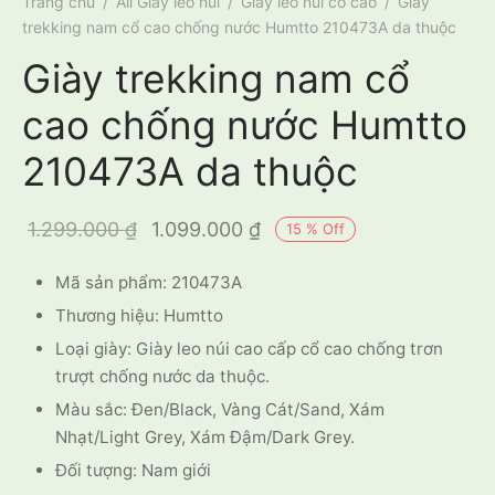
Trang chủ
/
All Giày leo núi
/
Giày leo núi cổ cao
/
Giày
trekking nam cổ cao chống nước Humtto 210473A da thuộc
Giày trekking nam cổ
cao chống nước Humtto
210473A da thuộc
Giá gốc là:
Giá hiện tại
1.299.000
₫
1.099.000
₫
15
%
Off
1.299.000 ₫.
là:
Mã sản phẩm: 210473A
1.099.000 ₫.
Thương hiệu: Humtto
Loại giày: Giày leo núi cao cấp cổ cao chống trơn
trượt chống nước da thuộc.
Màu sắc: Đen/Black, Vàng Cát/Sand, Xám
Nhạt/Light Grey, Xám Đậm/Dark Grey.
Đối tượng: Nam giới