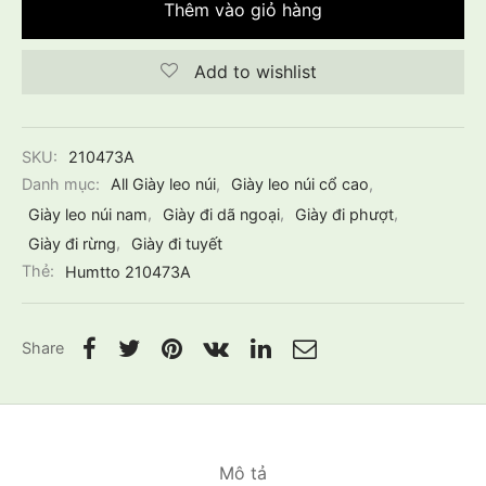
Thêm vào giỏ hàng
Add to wishlist
SKU:
210473A
Danh mục:
All Giày leo núi
,
Giày leo núi cổ cao
,
Giày leo núi nam
,
Giày đi dã ngoại
,
Giày đi phượt
,
Giày đi rừng
,
Giày đi tuyết
Thẻ:
Humtto 210473A
Share
Mô tả