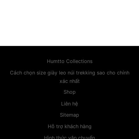
premium bootstrap themes
Humtto Collections
Cách chọn size giày leo núi trekking sao cho chính
xác nhất
Shop
Liên hệ
Sitemap
Hỗ trợ khách hàng
Hình thức vận chuyển