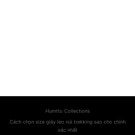
premium bootstrap themes
Humtto Collections
Cách chọn size giày leo núi trekking sao cho chính
xác nhất