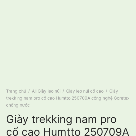
Trang chủ
/
All Giày leo núi
/
Giày leo núi cổ cao
/
Giày
trekking nam pro cổ cao Humtto 250709A công nghệ Goretex
chống nước
Giày trekking nam pro
cổ cao Humtto 250709A