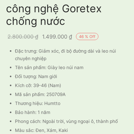
công nghệ Goretex
chống nước
Giá gốc là:
Giá hiện tại
2.800.000
₫
1.499.000
₫
46
%
Off
2.800.000 ₫.
là:
Đặc trưng: Giảm xóc, đi bộ đường dài và leo núi
1.499.000 ₫.
chuyên nghiệp
Tên sản phẩm: Giày leo núi nam
Đối tượng: Nam giới
Kích cỡ: 39-46 (Nam)
Mã sản phẩm: 250709A
Thương hiệu: Humtto
Bảo hành: 1 năm
Phong cách: Ngoài trời, vùng ngoại ô, thành phố
Màu sắc: Đen, Xám, Kaki