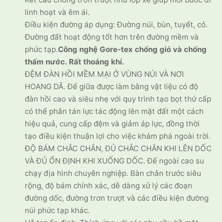
linh hoạt và êm ái.
Điều kiện đường áp dụng: Đường núi, bùn, tuyết, cỏ.
Đường đất hoạt động tốt hơn trên đường mềm và
phức tạp.
Công nghệ Gore-tex chống gió và chống
thấm nước. Rất thoáng khí.
ĐỆM ĐÀN HỒI MỀM MẠI Ở VÙNG NÚI VÀ NƠI
HOANG DÃ. Đế giữa được làm bằng vật liệu có độ
đàn hồi cao và siêu nhẹ với quy trình tạo bọt thứ cấp
có thể phân tán lực tác động lên mặt đất một cách
hiệu quả, cung cấp đệm và giảm áp lực, đồng thời
tạo điều kiện thuận lợi cho việc khám phá ngoài trời.
ĐỘ BÁM CHẮC CHẮN, ĐỦ CHẮC CHẮN KHI LÊN DỐC
VÀ ĐỦ ỔN ĐỊNH KHI XUỐNG DỐC. Đế ngoài cao su
chạy địa hình chuyên nghiệp. Bàn chân trước siêu
rộng, độ bám chính xác, dễ dàng xử lý các đoạn
đường dốc, đường trơn trượt và các điều kiện đường
núi phức tạp khác.