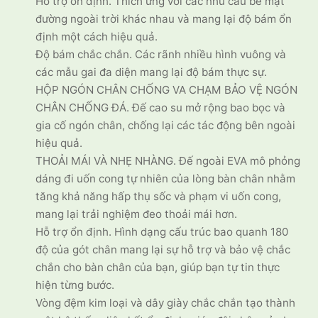
Hỗ trợ ổn định. Thích ứng với các nhu cầu bề mặt
đường ngoài trời khác nhau và mang lại độ bám ổn
định một cách hiệu quả.
Độ bám chắc chắn. Các rãnh nhiều hình vuông và
các mẫu gai đa diện mang lại độ bám thực sự.
HỘP NGÓN CHÂN CHỐNG VA CHẠM BẢO VỆ NGÓN
CHÂN CHỐNG ĐÁ. Đế cao su mở rộng bao bọc và
gia cố ngón chân, chống lại các tác động bên ngoài
hiệu quả.
THOẢI MÁI VÀ NHẸ NHÀNG. Đế ngoài EVA mô phỏng
dáng đi uốn cong tự nhiên của lòng bàn chân nhằm
tăng khả năng hấp thụ sốc và phạm vi uốn cong,
mang lại trải nghiệm đeo thoải mái hơn.
Hỗ trợ ổn định. Hình dạng cấu trúc bao quanh 180
độ của gót chân mang lại sự hỗ trợ và bảo vệ chắc
chắn cho bàn chân của bạn, giúp bạn tự tin thực
hiện từng bước.
Vòng đệm kim loại và dây giày chắc chắn tạo thành