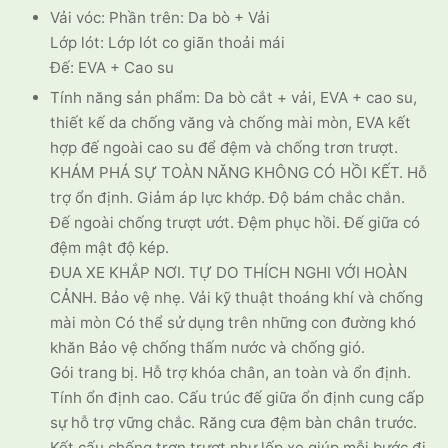
Vải vóc: Phần trên: Da bò + Vải
Lớp lót: Lớp lót co giãn thoải mái
Đế: EVA + Cao su
Tính năng sản phẩm: Da bò cắt + vải, EVA + cao su,
thiết kế da chống văng và chống mài mòn, EVA kết
hợp đế ngoài cao su để đệm và chống trơn trượt.
KHÁM PHÁ SỰ TOÀN NĂNG KHÔNG CÓ HỒI KẾT. Hỗ
trợ ổn định. Giảm áp lực khớp. Độ bám chắc chắn.
Đế ngoài chống trượt ướt. Đệm phục hồi. Đế giữa có
đệm mật độ kép.
ĐUA XE KHẮP NƠI. TỰ DO THÍCH NGHI VỚI HOÀN
CẢNH. Bảo vệ nhẹ. Vải kỹ thuật thoáng khí và chống
mài mòn Có thể sử dụng trên những con đường khó
khăn Bảo vệ chống thấm nước và chống gió.
Gói trang bị. Hỗ trợ khóa chân, an toàn và ổn định.
Tính ổn định cao. Cấu trúc đế giữa ổn định cung cấp
sự hỗ trợ vững chắc. Răng cưa đệm bàn chân trước.
Kết cấu chống trơn trượt như lốp xe giúp mỗi bước đi