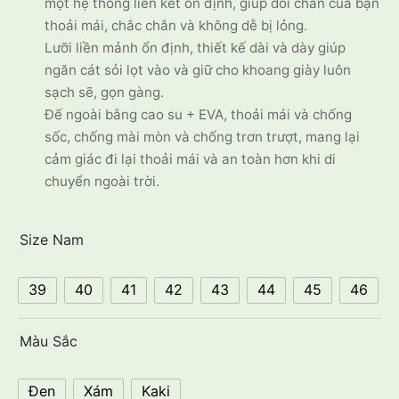
một hệ thống liên kết ổn định, giúp đôi chân của bạn
thoải mái, chắc chắn và không dễ bị lỏng.
Lưỡi liền mảnh ổn định, thiết kế dài và dày giúp
ngăn cát sỏi lọt vào và giữ cho khoang giày luôn
sạch sẽ, gọn gàng.
Đế ngoài bằng cao su + EVA, thoải mái và chống
sốc, chống mài mòn và chống trơn trượt, mang lại
cảm giác đi lại thoải mái và an toàn hơn khi di
chuyển ngoài trời.
Size Nam
39
40
41
42
43
44
45
46
Màu Sắc
Đen
Xám
Kaki