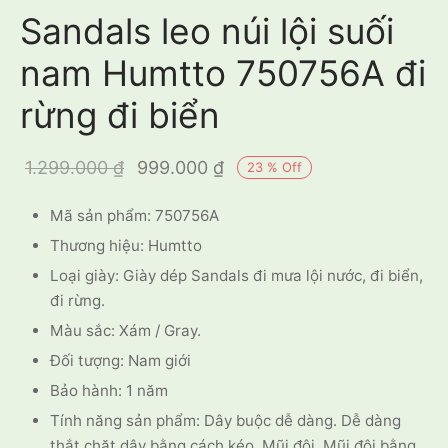
Sandals leo núi lội suối
nam Humtto 750756A đi
rừng đi biển
Giá gốc là:
Giá hiện
1.299.000
₫
999.000
₫
23
%
Off
1.299.000 ₫.
tại là:
Mã sản phẩm: 750756A
999.000 ₫.
Thương hiệu: Humtto
Loại giày: Giày dép Sandals đi mưa lội nước, đi biển,
đi rừng.
Màu sắc: Xám / Gray.
Đối tượng: Nam giới
Bảo hành: 1 năm
Tính năng sản phẩm: Dây buộc dễ dàng. Dễ dàng
thắt chặt dây bằng cách kéo. Mũi đôi. Mũi đôi bằng