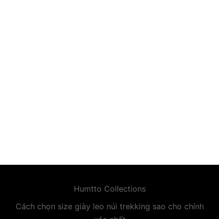
premium bootstrap themes
Humtto Collections
Cách chọn size giày leo núi trekking sao cho chính