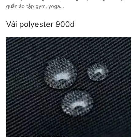
quần áo tập gym, yoga…
Vải polyester 900d