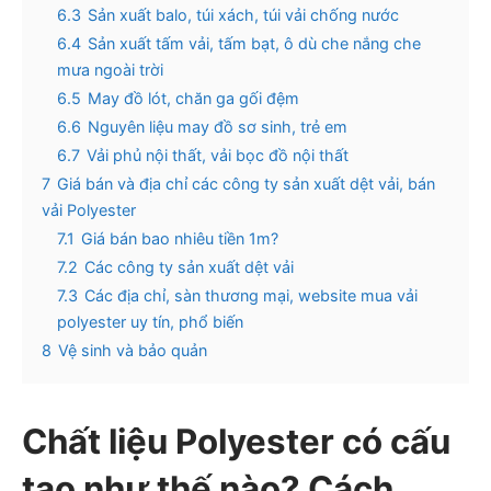
6.3
Sản xuất balo, túi xách, túi vải chống nước
6.4
Sản xuất tấm vải, tấm bạt, ô dù che nắng che
mưa ngoài trời
6.5
May đồ lót, chăn ga gối đệm
6.6
Nguyên liệu may đồ sơ sinh, trẻ em
6.7
Vải phủ nội thất, vải bọc đồ nội thất
7
Giá bán và địa chỉ các công ty sản xuất dệt vải, bán
vải Polyester
7.1
Giá bán bao nhiêu tiền 1m?
7.2
Các công ty sản xuất dệt vải
7.3
Các địa chỉ, sàn thương mại, website mua vải
polyester uy tín, phổ biến
8
Vệ sinh và bảo quản
Chất liệu Polyester có cấu
tạo như thế nào? Cách