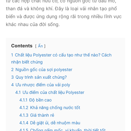
từ các hợp chất hữu cơ, có nguồn gốc từ dầu mỏ,
than đá và không khí. Đây là loại vải nhân tạo phổ
biến và được ứng dụng rộng rãi trong nhiều lĩnh vực
khác nhau của đời sống.
Contents
Ẩn
1
Chất liệu Polyester có cấu tạo như thế nào? Cách
nhận biết chúng
2
Nguồn gốc của sợi polyester
3
Quy trình sản xuất chúng?
4
Ưu nhược điểm của vải poly
4.1
Ưu điểm của chất liệu Polyester
4.1.1
Độ bền cao
4.1.2
Khả năng chống nước tốt
4.1.3
Giá thành rẻ
4.1.4
Dễ giặt ủi, dễ nhuộm màu
4.1.5
Chống nấm mốc, vi khuẩn, thời tiết tốt