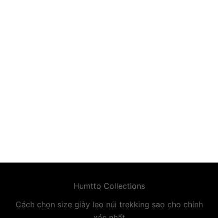
premium bootstrap themes
Humtto Collections
Cách chọn size giày leo núi trekking sao cho chính
xác nhất