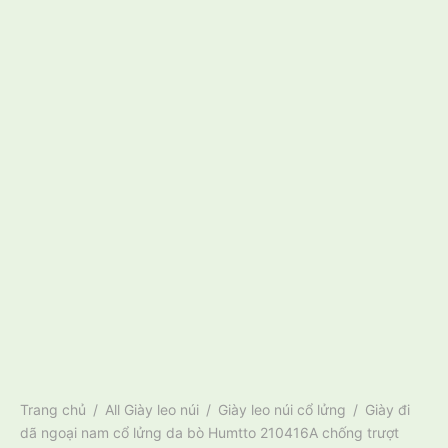
Trang chủ
/
All Giày leo núi
/
Giày leo núi cổ lửng
/
Giày đi
dã ngoại nam cổ lửng da bò Humtto 210416A chống trượt