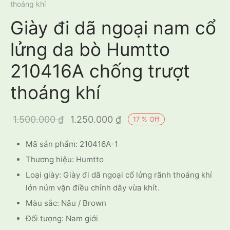
thoáng khí
Giày đi dã ngoại nam cổ
lửng da bò Humtto
210416A chống trượt
thoáng khí
Giá gốc là:
Giá hiện tại
1.500.000
₫
1.250.000
₫
17
%
Off
1.500.000 ₫.
là:
Mã sản phẩm: 210416A-1
1.250.000 ₫.
Thương hiệu: Humtto
Loại giày: Giày đi dã ngoại cổ lửng rãnh thoáng khí
lớn núm vặn điều chỉnh dây vừa khít.
Màu sắc: Nâu / Brown
Đối tượng: Nam giới