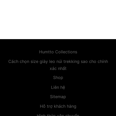
premium bootstrap themes
Humtto Collections
Cách chọn size giày leo núi trekking sao cho chính
xác nhất
Shop
Liên hệ
Sitemap
Hỗ trợ khách hàng
Hình thức vận chuyển