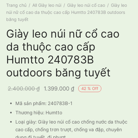
Trang chủ
/
All Giày leo núi
/
Giày leo núi cổ cao
/
Giày leo
núi nữ cổ cao da thuộc cao cấp Humtto 240783B outdoors
băng tuyết
Giày leo núi nữ cổ cao
da thuộc cao cấp
Humtto 240783B
outdoors băng tuyết
Giá gốc là:
Giá hiện tại
2.400.000
₫
1.399.000
₫
42
%
Off
2.400.000 ₫.
là:
Mã sản phẩm: 240783B-1
1.399.000 ₫.
Thương hiệu: Humtto
Loại giày: Giày leo núi cổ cao chống nước da thuộc
cao cấp, chống trơn trượt, chống va đập, chuyên
dụng đi tuyết, đi phượt.