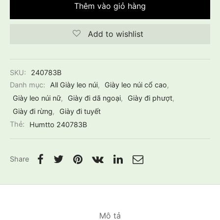
Thêm vào giỏ hàng
Add to wishlist
SKU:
240783B
Danh mục:
All Giày leo núi
,
Giày leo núi cổ cao
,
Giày leo núi nữ
,
Giày đi dã ngoại
,
Giày đi phượt
,
Giày đi rừng
,
Giày đi tuyết
Thẻ:
Humtto 240783B
Share
Mô tả