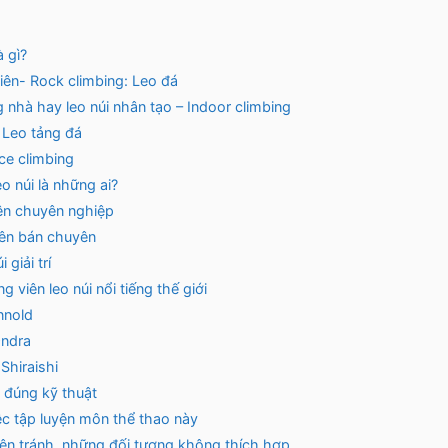
à gì?
hiên- Rock climbing: Leo đá
g nhà hay leo núi nhân tạo – Indoor climbing
 Leo tảng đá
ce climbing
o núi là những ai?
ên chuyên nghiệp
iên bán chuyên
 giải trí
g viên leo núi nổi tiếng thế giới
nnold
ndra
Shiraishi
i đúng kỹ thuật
iệc tập luyện môn thể thao này
ên tránh, những đối tượng không thích hợp