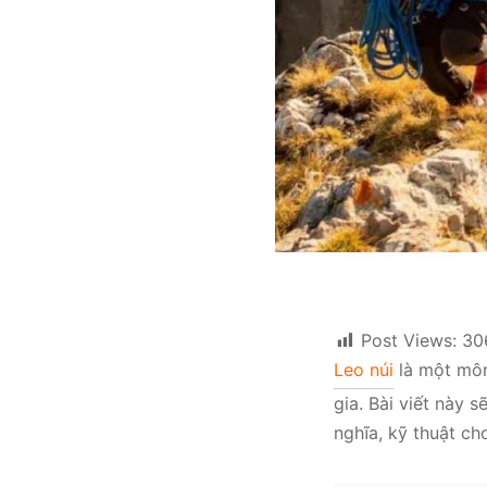
Post Views:
30
Leo núi
là một môn
gia. Bài viết này 
nghĩa, kỹ thuật ch