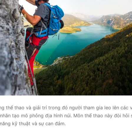
ng thể thao và giải trí trong đó người tham gia leo lên các 
 nhân tạo mô phỏng địa hình núi. Môn thể thao này đòi hỏi 
 năng kỹ thuật và sự can đảm.