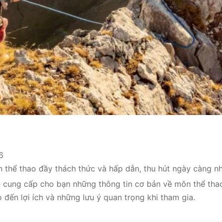
6
 thể thao đầy thách thức và hấp dẫn, thu hút ngày càng n
sẽ cung cấp cho bạn những thông tin cơ bản về môn thể thao
o đến lợi ích và những lưu ý quan trọng khi tham gia.