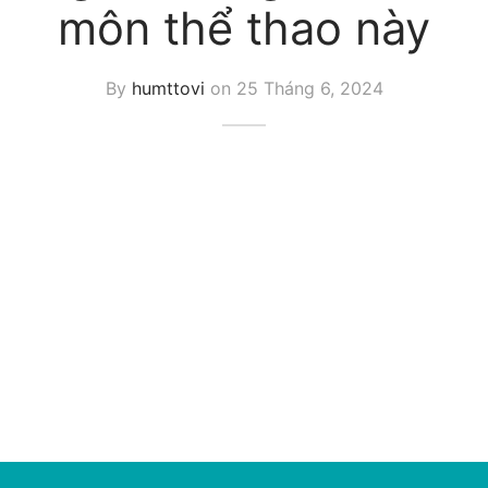
môn thể thao này
By
humttovi
on
25 Tháng 6, 2024