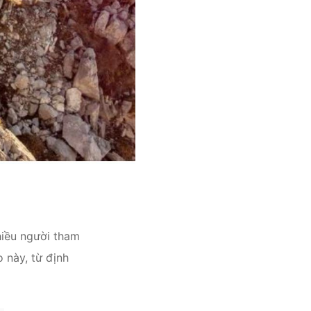
hiều người tham
 này, từ định